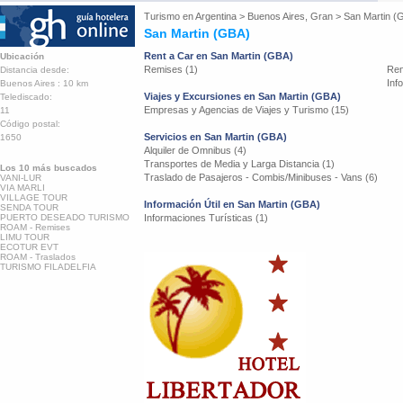
Turismo en
Argentina
>
Buenos Aires, Gran
>
San Martin (
San Martin (GBA)
Rent a Car en San Martin (GBA)
Ubicación
Remises (1)
Ren
Distancia desde:
Inf
Buenos Aires : 10 km
Viajes y Excursiones en San Martin (GBA)
Telediscado:
Empresas y Agencias de Viajes y Turismo (15)
11
Código postal:
Servicios en San Martin (GBA)
1650
Alquiler de Omnibus (4)
Transportes de Media y Larga Distancia (1)
Los 10 más buscados
Traslado de Pasajeros - Combis/Minibuses - Vans (6)
VANI-LUR
VIA MARLI
VILLAGE TOUR
Información Útil en San Martin (GBA)
SENDA TOUR
PUERTO DESEADO TURISMO
Informaciones Turísticas (1)
ROAM - Remises
LIMU TOUR
ECOTUR EVT
ROAM - Traslados
TURISMO FILADELFIA