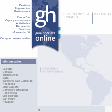
Destinos
Alojamientos
Gastronomía
NUESTRA EMPRESA
PUBLICAR/C
CONTACTO
Rent a Car
Viajes y excursiones
Actividades
Recreación
Servicios
Información útil
Comprar pasajes on-line
Más buscados
La Plata
Ushuaia
Buenos Aires
Salta
Bariloche, San Carlos de
Necochea
Mina Clavero
Comodoro Rivadavia
Resistencia
Mar del Plata
San Pedro
Neuquen