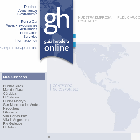
Destinos
Alojamientos
Gastronomía
NUESTRA EMPRESA
PUBLICAR/C
CONTACTO
Rent a Car
Viajes y excursiones
Actividades
Recreación
Servicios
Información útil
Comprar pasajes on-line
Más buscados
Buenos Aires
Mar del Plata
Córdoba
El Calafate
Puerto Madryn
San Martin de los Andes
Necochea
Olavarria
Villa Carlos Paz
Villa la Angostura
Rio Gallegos
El Bolson