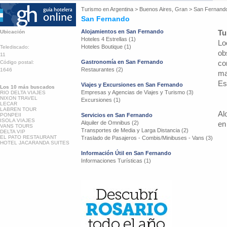
Turismo en
Argentina
>
Buenos Aires, Gran
>
San Fernand
San Fernando
Alojamientos en San Fernando
Tu
Ubicación
Hoteles 4 Estrellas (1)
Lo
Hoteles Boutique (1)
Telediscado:
ob
11
Gastronomía en San Fernando
co
Código postal:
Restaurantes (2)
1646
ma
Es
Viajes y Excursiones en San Fernando
Los 10 más buscados
Empresas y Agencias de Viajes y Turismo (3)
RIO DELTA VIAJES
NIXON TRAVEL
Excursiones (1)
LECAR
LABREN TOUR
Al
PONPEII
Servicios en San Fernando
ISOLA VIAJES
Alquiler de Omnibus (2)
en
VANS TOURS
Transportes de Media y Larga Distancia (2)
DELTA VIP
EL PATO RESTAURANT
Traslado de Pasajeros - Combis/Minibuses - Vans (3)
HOTEL JACARANDA SUITES
Información Útil en San Fernando
Informaciones Turísticas (1)