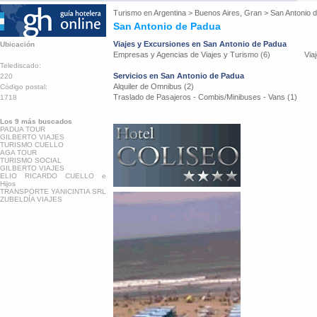
Turismo en
Argentina
>
Buenos Aires, Gran
>
San Antonio 
San Antonio de Padua
Viajes y Excursiones en San Antonio de Padua
Ubicación
Empresas y Agencias de Viajes y Turismo (6)
Via
Telediscado:
Servicios en San Antonio de Padua
220
Alquiler de Omnibus (2)
Código postal:
Traslado de Pasajeros - Combis/Minibuses - Vans (1)
1718
Los 9 más buscados
PADUA TOUR
GILBERTO VIAJES
TURISMO CUELLO
AGA TOUR
TURISMO SOCIAL
GILBERTO VIAJES
ELIO RICARDO CUELLO e
Hijos
TRANSPORTE YANICINTIA SRL
ZUBELDÍA VIAJES