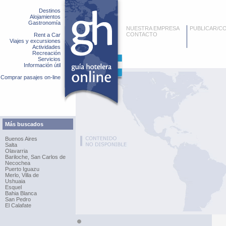
Destinos
Alojamientos
Gastronomía
NUESTRA EMPRESA
PUBLICAR/C
CONTACTO
Rent a Car
Viajes y excursiones
Actividades
Recreación
Servicios
Información útil
Comprar pasajes on-line
Más buscados
Buenos Aires
Salta
Olavarria
Bariloche, San Carlos de
Necochea
Puerto Iguazu
Merlo, Villa de
Ushuaia
Esquel
Bahia Blanca
San Pedro
El Calafate