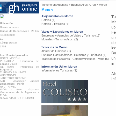
Turismo en
Argentina
>
Buenos Aires, Gran
>
Moron
Moron
Alojamientos en Moron
Tu
Hoteles (1)
Mo
Ubicación
Hoteles 2 Estrellas (1)
ub
Distancia desde:
Ciudad de Buenos Aires : 25 km
Viajes y Excursiones en Moron
Fe
Telediscado:
Empresas y Agencias de Viajes y Turismo (17)
un
11
Mutuales - Turismo Asoc. (2)
de
Código postal:
1708
Servicios en Moron
lo
Alquiler de Omnibus (1)
Bu
Estudios Gastronómicos, Hoteleros y Turísticos (1)
Los 10 más buscados
un
HOTEL MORÓN
Traslado de Pasajeros - Combis/Minibuses - Vans (5)
PIRRAGLIA - Franquicia de
im
Lozada Viajes
Información Útil en Moron
GL TOUR - Franquicia de
Buquebus
Informaciones Turísticas (1)
TURISMO SIN LÍMITE
Al
WIKI TRAVEL
JABERTUR TURISMO
In
AJB - Asociación Judicial
Bonaerense - Morón
NYC TRAVEL
AVVA - Asoc. Viajantes
Vendedores de la Argentina -
FUVA
SUYAY VIAJES Y TURISMO