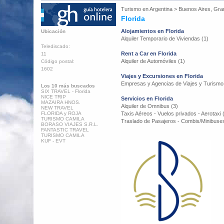
Turismo en
Argentina
>
Buenos Aires, Gra
Florida
Alojamientos en Florida
Ubicación
Alquiler Temporario de Viviendas (1)
Telediscado:
Rent a Car en Florida
11
Alquiler de Automóviles (1)
Código postal:
1602
Viajes y Excursiones en Florida
Empresas y Agencias de Viajes y Turismo
Los 10 más buscados
SIX TRAVEL - Florida
NICE TRIP
Servicios en Florida
MAZAIRA HNOS.
Alquiler de Omnibus (3)
NEW TRAVEL
FLORIDA y ROJA
Taxis Aéreos - Vuelos privados - Aerotaxi 
TURISMO CAMILA
Traslado de Pasajeros - Combis/Minibuses
BORASO VIAJES S.R.L.
FANTASTIC TRAVEL
TURISMO CAMILA
KUF - EVT