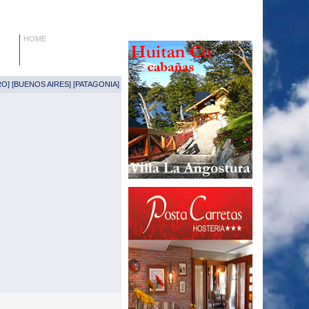
HOME
RO
] [
BUENOS AIRES
] [
PATAGONIA
]