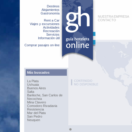
Destinos
Alojamientos
Gastronomía
NUESTRA EMPRESA
CONTACTO
Rent a Car
Viajes y excursiones
Actividades
Recreación
Servicios
Información útil
Comprar pasajes on-line
Más buscados
La Plata
Ushuaia
Buenos Aires
Salta
Bariloche, San Carlos de
Necochea
Mina Clavero
Comodoro Rivadavia
Resistencia
Mar del Plata
San Pedro
Neuquen