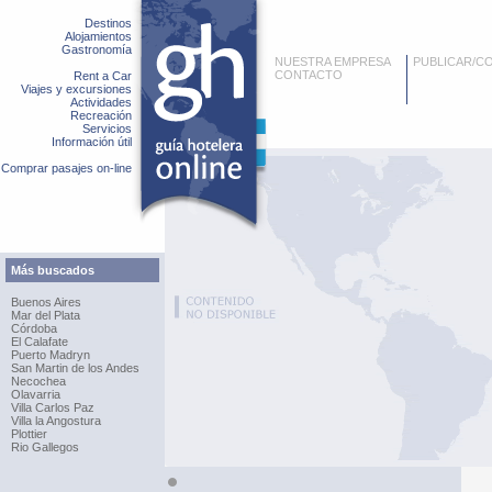
Destinos
Alojamientos
Gastronomía
NUESTRA EMPRESA
PUBLICAR/C
CONTACTO
Rent a Car
Viajes y excursiones
Actividades
Recreación
Servicios
Información útil
Comprar pasajes on-line
Más buscados
Buenos Aires
Mar del Plata
Córdoba
El Calafate
Puerto Madryn
San Martin de los Andes
Necochea
Olavarria
Villa Carlos Paz
Villa la Angostura
Plottier
Rio Gallegos