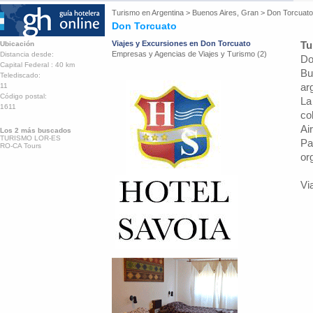
Turismo en
Argentina
>
Buenos Aires, Gran
>
Don Torcuato
Don Torcuato
Viajes y Excursiones en Don Torcuato
Tu
Ubicación
Empresas y Agencias de Viajes y Turismo (2)
Distancia desde:
Do
Capital Federal : 40 km
Bu
Telediscado:
ar
11
Código postal:
La
1611
co
Ai
Los 2 más buscados
TURISMO LOR-ES
Pa
RO-CA Tours
or
Vi