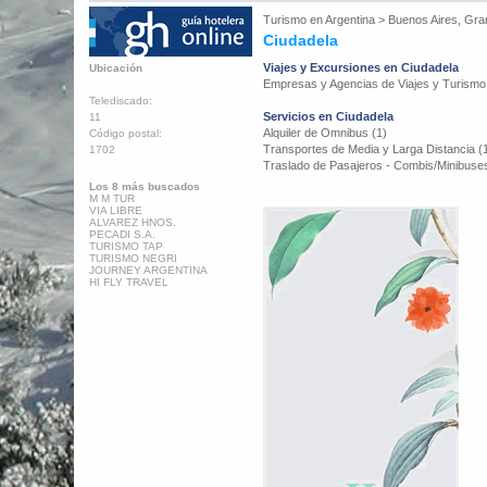
Turismo en
Argentina
>
Buenos Aires, Gra
Ciudadela
Viajes y Excursiones en Ciudadela
Ubicación
Empresas y Agencias de Viajes y Turismo
Telediscado:
Servicios en Ciudadela
11
Alquiler de Omnibus (1)
Código postal:
Transportes de Media y Larga Distancia (
1702
Traslado de Pasajeros - Combis/Minibuses
Los 8 más buscados
M M TUR
VIA LIBRE
ALVAREZ HNOS.
PECADI S.A.
TURISMO TAP
TURISMO NEGRI
JOURNEY ARGENTINA
HI FLY TRAVEL