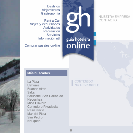
Destinos
Alojamientos
Gastronomía
NUESTRA EMPRESA
CONTACTO
Rent a Car
Viajes y excursiones
Actividades
Recreación
Servicios
Información útil
Comprar pasajes on-line
Más buscados
La Plata
Ushuaia
Buenos Aires
Salta
Bariloche, San Carlos de
Necochea
Mina Clavero
Comodoro Rivadavia
Resistencia
Mar del Plata
San Pedro
Neuquen