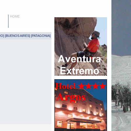
HOME
RO
] [
BUENOS AIRES
] [
PATAGONIA
]