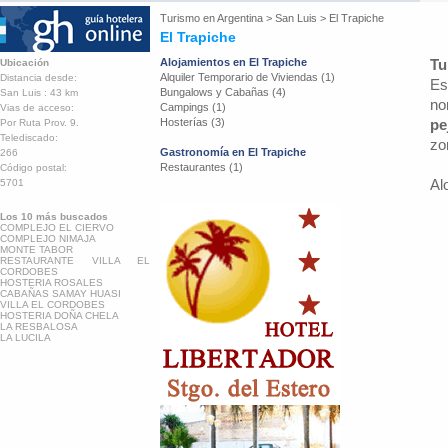
Turismo en
Argentina
>
San Luis
>
El Trapiche
El Trapiche
Alojamientos en El Trapiche
Tu
Ubicación
Alquiler Temporario de Viviendas (1)
Distancia desde:
Es
Bungalows y Cabañas (4)
San Luis : 43 km
no
Campings (1)
Vias de acceso:
Hosterías (3)
pe
Por Ruta Prov. 9.
Telediscado:
zo
Gastronomía en El Trapiche
266
Restaurantes (1)
Código postal:
Al
5701
Los 10 más buscados
COMPLEJO EL CIERVO
COMPLEJO NIMAJA
MONTE TABOR
RESTAURANTE VILLA EL
CORDOBES
HOSTERIA ROSALES
CABAÑAS SAMAY HUASI
VILLA EL CORDOBES
HOSTERIA DOÑA CHELA
LA RESBALOSA
LA LUCILA