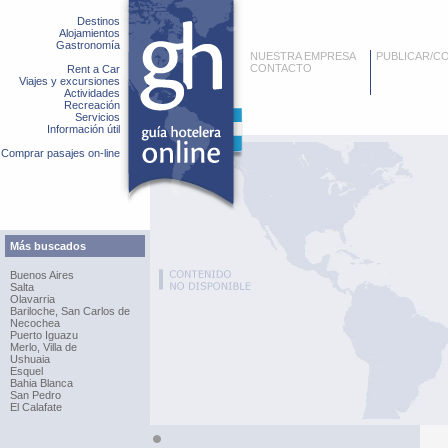
Destinos
Alojamientos
Gastronomía
NUESTRA EMPRESA
PUBLICAR/C
CONTACTO
Rent a Car
Viajes y excursiones
Actividades
Recreación
Servicios
Información útil
Comprar pasajes on-line
Más buscados
Buenos Aires
Salta
Olavarria
Bariloche, San Carlos de
Necochea
Puerto Iguazu
Merlo, Villa de
Ushuaia
Esquel
Bahia Blanca
San Pedro
El Calafate