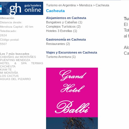
Turismo en
Argentina
>
Mendoza
>
Cacheuta
Cacheuta
Alojamientos en Cacheuta
Tu
Ubicación
Bungalows y Cabañas (1)
Distancia desde:
El
Complejos Turísticos (2)
Mendoza Capital : 40 km
To
Hoteles 3 Estrellas (1)
Telediscado:
al
2624
Gastronomía en Cacheuta
Código postal:
Restaurantes (2)
5507
Al
Viajes y Excursiones en Cacheuta
Ca
Los 7 más buscados
Turismo Aventura (1)
CABAÑAS del MONTAÑES
PUENTING MENDOZA
HOTEL & SPA TERMAS
CACHEUTA
KIAM TE
MI MONTAÑA
LOS CACTUS
AGUAS DEL PIZARRO