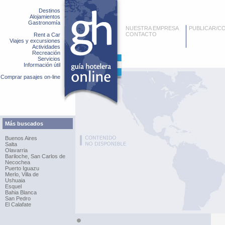
Destinos
Alojamientos
Gastronomía
NUESTRA EMPRESA
PUBLICAR/C
CONTACTO
Rent a Car
Viajes y excursiones
Actividades
Recreación
Servicios
Información útil
Comprar pasajes on-line
Más buscados
Buenos Aires
Salta
Olavarria
Bariloche, San Carlos de
Necochea
Puerto Iguazu
Merlo, Villa de
Ushuaia
Esquel
Bahia Blanca
San Pedro
El Calafate