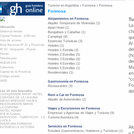
Turismo en
Argentina
>
Formosa
>
Formosa
Formosa
Alojamientos en Formosa
Tu
Alquiler Temporario de Viviendas (1)
La
Ubicación
Apart Hotel (1)
ch
Distancia desde:
Bungalows y Cabañas (1)
Capital Federal : 1190 km
Campings (8)
qu
Vias de acceso:
Estancias Turisticas (3)
Al
Ruta Nacional Nº 11 y Provincial
Hoteles (1)
de
Nº 81 - Aerpuerto - Puerto
Hoteles 1 Estrella (3)
Fluvial.
Hoteles 2 Estrellas (5)
(h
Telediscado:
Hoteles 3 Estrellas (6)
de
NUEVA 370
Hoteles 4 Estrellas (1)
Ma
Cabecera:
Hoteles 5 Estrellas (1)
Capital de la Provincia
Residenciales (1)
en
Código postal:
“c
3600
Gastronomía en Formosa
Fo
Restaurantes (3)
de
Los 10 más buscados
CASAGRANDE APART HOTEL
Rent a Car en Formosa
CABAÑAS DE LA LAGUNA
Alquiler de Automóviles (2)
DIEGO BREGANT VIAJES
RESTAURANTE MIRITA
LA CORVINA
Viajes y Excursiones en Formosa
HOTEL RONNY
Empresas y Agencias de Viajes y Turismo (9)
M & M Turismo
SERVICIOS TURÍSTICOS LA
Turismo Aventura (4)
LUCILA
AVENTURA FORMOSA
Servicios en Formosa
Al
ESTANCIA LA VICTORIA
Estudios Gastronómicos, Hoteleros y Turísticos (1)
y 