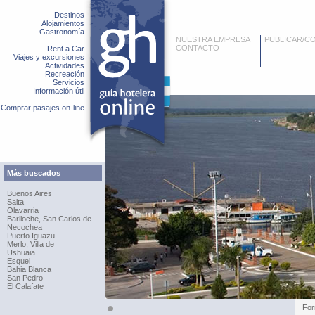
Destinos
Alojamientos
Gastronomía
NUESTRA EMPRESA
PUBLICAR/C
CONTACTO
Rent a Car
Viajes y excursiones
Actividades
Recreación
Servicios
Información útil
Comprar pasajes on-line
Más buscados
Buenos Aires
Salta
Olavarria
Bariloche, San Carlos de
Necochea
Puerto Iguazu
Merlo, Villa de
Ushuaia
Esquel
Bahia Blanca
San Pedro
El Calafate
Fo