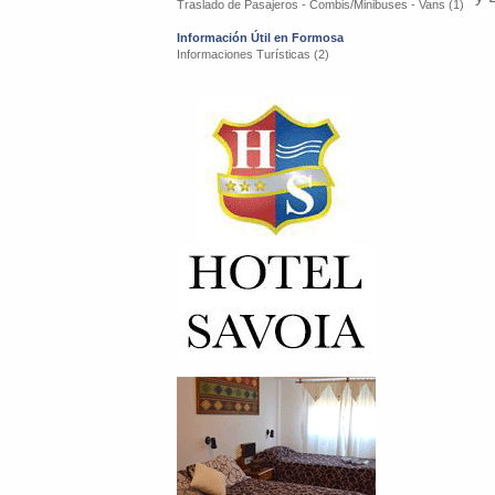
Traslado de Pasajeros - Combis/Minibuses - Vans (1)
Información Útil en Formosa
Informaciones Turísticas (2)