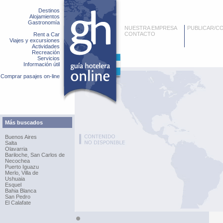
Destinos
Alojamientos
Gastronomía
NUESTRA EMPRESA
PUBLICAR/C
CONTACTO
Rent a Car
Viajes y excursiones
Actividades
Recreación
Servicios
Información útil
Comprar pasajes on-line
Más buscados
Buenos Aires
Salta
Olavarria
Bariloche, San Carlos de
Necochea
Puerto Iguazu
Merlo, Villa de
Ushuaia
Esquel
Bahia Blanca
San Pedro
El Calafate