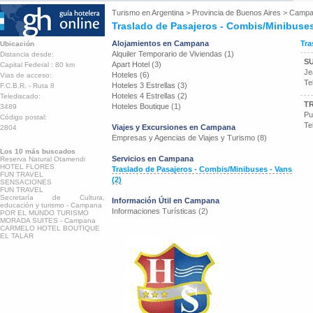
Turismo en
Argentina
>
Provincia de Buenos Aires
>
Campa
Traslado de Pasajeros - Combis/Minibuse
Alojamientos en Campana
Tra
Ubicación
Alquiler Temporario de Viviendas (1)
Distancia desde:
S
Apart Hotel (3)
Capital Federal : 80 km
Je
Hoteles (6)
Vias de acceso:
Te
Hoteles 3 Estrellas (3)
F.C.B.R. - Ruta 8
Hoteles 4 Estrellas (2)
Telediscado:
T
Hoteles Boutique (1)
3489
Pu
Código postal:
Te
Viajes y Excursiones en Campana
2804
Empresas y Agencias de Viajes y Turismo (8)
Los 10 más buscados
Servicios en Campana
Reserva Natural Otamendi
HOTEL FLORES
Traslado de Pasajeros - Combis/Minibuses - Vans
FUN TRAVEL
(2)
SENSACIONES
FUN TRAVEL
Secretaría de Cultura,
Información Útil en Campana
educación y turismo - Campana
Informaciones Turísticas (2)
POR EL MUNDO TURISMO
MORADA SUITES - Campana
CARMELO HOTEL BOUTIQUE
EL TALAR