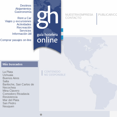
Destinos
Alojamientos
Gastronomía
NUESTRA EMPRESA
PUBLICAR/C
CONTACTO
Rent a Car
Viajes y excursiones
Actividades
Recreación
Servicios
Información útil
Comprar pasajes on-line
Más buscados
La Plata
Ushuaia
Buenos Aires
Salta
Bariloche, San Carlos de
Necochea
Mina Clavero
Comodoro Rivadavia
Resistencia
Mar del Plata
San Pedro
Neuquen