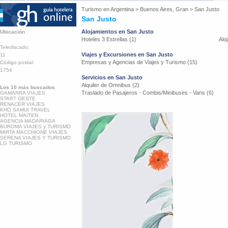
Turismo en
Argentina
>
Buenos Aires, Gran
>
San Justo
San Justo
Alojamientos en San Justo
Ubicación
Hoteles 3 Estrellas (1)
Alo
Telediscado:
Viajes y Excursiones en San Justo
11
Empresas y Agencias de Viajes y Turismo (15)
Código postal:
1754
Servicios en San Justo
Alquiler de Omnibus (2)
Los 10 más buscados
Traslado de Pasajeros - Combis/Minibuses - Vans (6)
GAMARRA VIAJES
START OESTE
RENACER VIAJES
KHO SAMUI TRAVEL
HOTEL MAITEN
AGENCIA MADARIAGA
BUROMA VIAJES y TURISMO
MIRTA MACCHIONE VIAJES
SERENA VIAJES Y TURISMO
LG TURISMO