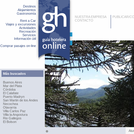
Destinos
Alojamientos
Gastronomía
NUESTRA EMPRESA
PUBLICAR/C
CONTACTO
Rent a Car
Viajes y excursiones
Actividades
Recreación
Servicios
Información útil
Comprar pasajes on-line
Más buscados
Buenos Aires
Mar del Plata
Córdoba
El Calafate
Puerto Madryn
San Martin de los Andes
Necochea
Olavarria
Villa Carlos Paz
Villa la Angostura
Rio Gallegos
El Bolson
Alu