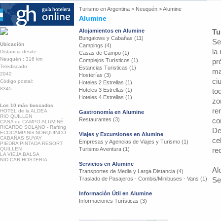
Turismo en
Argentina
>
Neuquén
>
Alumine
Alumine
Alojamientos en Alumine
Tu
Bungalows y Cabañas (11)
Se
Ubicación
Campings (4)
la
Distancia desde:
Casas de Campo (1)
Neuquén : 316 km
Complejos Turísticos (1)
pr
Telediscado:
Estancias Turisticas (1)
ma
2942
Hosterías (3)
ci
Código postal:
Hoteles 2 Estrellas (1)
8345
Hoteles 3 Estrellas (1)
to
Hoteles 4 Estrellas (1)
zo
Los 10 más buscados
re
HOTEL de la ALDEA
Gastronomía en Alumine
RIO QUILLEN
Restaurantes (3)
co
CASA de CAMPO ALUMINÉ
RICARDO SOLANO - Rafting
De
ECOCAMPING ÑORQUINCO
Viajes y Excursiones en Alumine
CABAÑAS SUYAY
ce
Empresas y Agencias de Viajes y Turismo (1)
PIEDRA PINTADA RESORT
QUILLEN
Turismo Aventura (1)
re
LA VIEJA BALSA
NID CAR HOSTERIA
Servicios en Alumine
Al
Transportes de Media y Larga Distancia (4)
Traslado de Pasajeros - Combis/Minibuses - Vans (1)
Se
Información Útil en Alumine
Informaciones Turísticas (3)