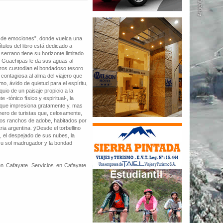
al de emociones”, donde vuelca una
tulos del libro está dedicado a
serrano tiene su horizonte limitado
ío Guachipas le da sus aguas al
rros custodian el bondadoso tesoro
contagiosa al alma del viajero que
, ávido de quietud para el espíritu,
uio de un paisaje propicio a la
-tónico físico y espiritual-, la
 que impresiona gratamente y, mas
úmero de turistas que, celosamente,
icos ranchos de adobe, habitados por
a argentina. ÿDesde el torbellino
o, el despejado de sus nubes, la
 su sol madrugador y la bondad
n Cafayate. Servicios en Cafayate.