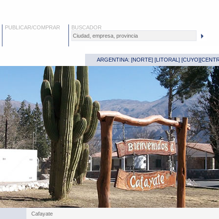
PUBLICAR/COMPRAR
BUSCADOR
ARGENTINA: [
NORTE
] [
LITORAL
] [
CUYO
][
CENT
Cafayate