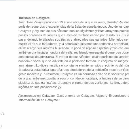
Turismo en Cafayate
Juan José Zelaya publicó en 1938 una obra de la que es autor, titulada “Raud
serie de recuerdos y experiencias de la Salta de aquella época. Uno de los capí
Cafayate y algunos de sus párrafos son los siguientes.ÿ“Este atrayente pueblo 
por los cordones de sierras que suben de territorio vecino por el lado Sur. El r
pasar dejando fertilizadas sus tierras y abrevados sus ganados. Milenarios ce
espiritual de sus moradores, y la naturaleza expande una romántica serenidad, 
allí descarga sus maletas buscando un poco de reposo espiritual.ÿCon ese ánimo
arribé un día hasta la hondura del valle, recibiendo enseguida el generoso obseq
contemplación admirativa. El verdor de sus viñedos, el aire purísimo del ambiente 
bonhomía social que se advierte en la población forman un conjunto de rasgos
aún, atraen. Lo dice y testifica el constante e ininterrumpido crecimiento del n
fiscaliza la estadística lugareña. Los alrededores de la población muestran típ
gente modesta.ÿEn resumen: Cafayate es un hermoso solar de la sonriente patri
de la gran urbe metropolitana evoco, con dulce nostalgia, la limpieza de su ciel
placidez de sus campañas, el canto y el rumor de sus vertientes, la tibieza de
ingénita de sus pobladores”.ÿÿ
Alojamientos en Cafayate. Gastronomía en Cafayate. Viajes y Excursiones e
Información Útil en Cafayate.
 (3)
1)