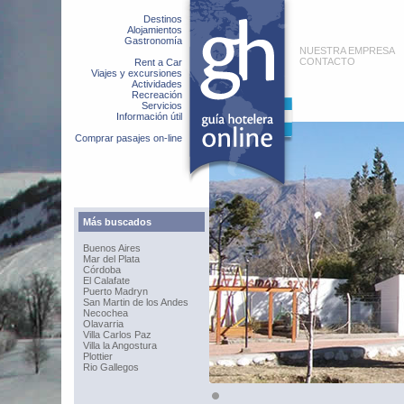
Destinos
Alojamientos
Gastronomía
NUESTRA EMPRESA
CONTACTO
Rent a Car
Viajes y excursiones
Actividades
Recreación
Servicios
Información útil
Comprar pasajes on-line
Más buscados
Buenos Aires
Mar del Plata
Córdoba
El Calafate
Puerto Madryn
San Martin de los Andes
Necochea
Olavarria
Villa Carlos Paz
Villa la Angostura
Plottier
Rio Gallegos