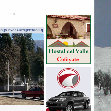
HOME
RO
] [
BUENOS AIRES
] [
PATAGONIA
]