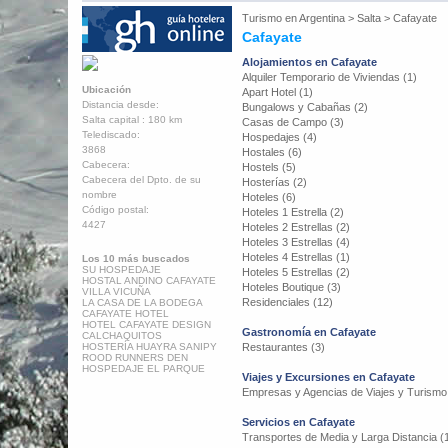
Turismo en
Argentina
>
Salta
>
Cafayate
Cafayate
Alojamientos en Cafayate
Alquiler Temporario de Viviendas (1)
Ubicación
Apart Hotel (1)
Distancia desde:
Bungalows y Cabañas (2)
Salta capital : 180 km
Casas de Campo (3)
Telediscado:
Hospedajes (4)
3868
Hostales (6)
Cabecera:
Hostels (5)
Cabecera del Dpto. de su
Hosterías (2)
nombre
Hoteles (6)
Código postal:
Hoteles 1 Estrella (2)
4427
Hoteles 2 Estrellas (2)
Hoteles 3 Estrellas (4)
Hoteles 4 Estrellas (1)
Los 10 más buscados
SU HOSPEDAJE
Hoteles 5 Estrellas (2)
HOSTAL ANDINO CAFAYATE
Hoteles Boutique (3)
VILLA VICUÑA
Residenciales (12)
LA CASA DE LA BODEGA
CAFAYATE HOTEL
HOTEL CAFAYATE DESIGN
Gastronomía en Cafayate
CALCHAQUITOS
HOSTERÍA HUAYRA SANIPY
Restaurantes (3)
ROOD RUNNERS DEN
HOSPEDAJE EL PARQUE
Viajes y Excursiones en Cafayate
Empresas y Agencias de Viajes y Turismo
Servicios en Cafayate
Transportes de Media y Larga Distancia (