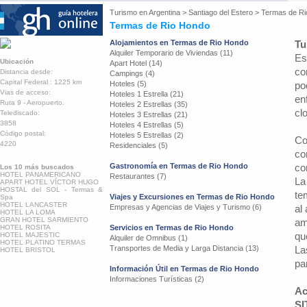
Turismo en
Argentina
>
Santiago del Estero
>
Termas de Ri
Termas de Rio Hondo
Alojamientos en Termas de Rio Hondo
Tu
Alquiler Temporario de Viviendas (11)
Es
Ubicación
Apart Hotel (14)
co
Distancia desde:
Campings (4)
Capital Federal : 1225 km
Hoteles (5)
po
Vias de acceso:
Hoteles 1 Estrella (21)
en
Ruta 9 - Aeropuerto.
Hoteles 2 Estrellas (35)
cl
Telediscado:
Hoteles 3 Estrellas (21)
3858
Hoteles 4 Estrellas (5)
Código postal:
Hoteles 5 Estrellas (2)
Co
4220
Residenciales (5)
co
Gastronomía en Termas de Rio Hondo
co
Los 10 más buscados
HOTEL PANAMERICANO
Restaurantes (7)
La
APART HOTEL VÍCTOR HUGO
HOSTAL del SOL - Termas &
te
Viajes y Excursiones en Termas de Rio Hondo
Spa
HOTEL LANCASTER
Empresas y Agencias de Viajes y Turismo (6)
al
HOTEL LA LOMA
GRAN HOTEL SARMIENTO
am
HOTEL ROSITA
Servicios en Termas de Rio Hondo
qu
HOTEL MAJESTIC
Alquiler de Omnibus (1)
HOTEL PLATINO TERMAS
Transportes de Media y Larga Distancia (13)
La
HOTEL BRISTOL
pa
Información Útil en Termas de Rio Hondo
Informaciones Turísticas (2)
Ac
SI