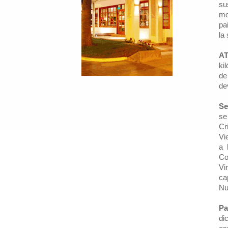
su
mo
pa
la
AT
ki
de
de
Se
se
Cr
Vi
a 
Co
Vi
ca
Nu
Pa
di