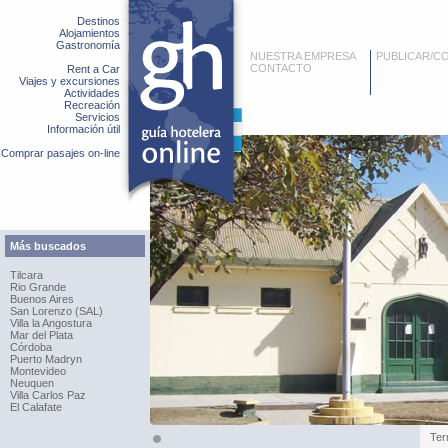
Destinos
Alojamientos
Gastronomía
NUESTRA EMPRESA
PUBLICAR/C
CONTACTO
Rent a Car
Viajes y excursiones
Actividades
Recreación
Servicios
Información útil
Comprar pasajes on-line
Más buscados
Tilcara
Rio Grande
Buenos Aires
San Lorenzo (SAL)
Villa la Angostura
Mar del Plata
Córdoba
Puerto Madryn
Montevideo
Neuquen
Villa Carlos Paz
El Calafate
Ter