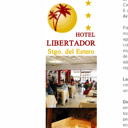
Ca
6 
Ar
Pa
mo
ag
cu
es
de
ad
re
La
ce
un
Di
em
to
pe
en