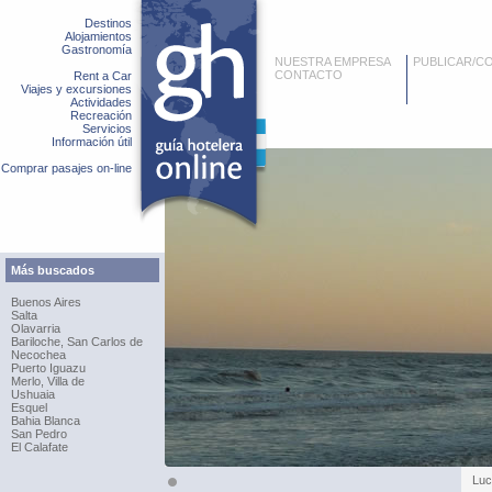
Destinos
Alojamientos
Gastronomía
NUESTRA EMPRESA
PUBLICAR/C
CONTACTO
Rent a Car
Viajes y excursiones
Actividades
Recreación
Servicios
Información útil
Comprar pasajes on-line
Más buscados
Buenos Aires
Salta
Olavarria
Bariloche, San Carlos de
Necochea
Puerto Iguazu
Merlo, Villa de
Ushuaia
Esquel
Bahia Blanca
San Pedro
El Calafate
Luc