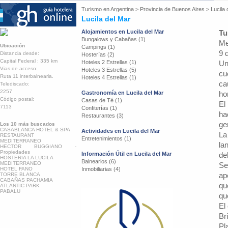
Turismo en
Argentina
>
Provincia de Buenos Aires
>
Lucila 
Lucila del Mar
Alojamientos en Lucila del Mar
Tu
Bungalows y Cabañas (1)
Me
Ubicación
Campings (1)
9 
Distancia desde:
Hosterías (2)
Capital Federal : 335 km
Hoteles 2 Estrellas (1)
Un
Vias de acceso:
Hoteles 3 Estrellas (5)
cu
Ruta 11 interbalnearia.
Hoteles 4 Estrellas (1)
ca
Telediscado:
2257
Gastronomía en Lucila del Mar
ho
Código postal:
Casas de Té (1)
El
7113
Confiterías (1)
ha
Restaurantes (3)
ge
Los 10 más buscados
CASABLANCA HOTEL & SPA
Actividades en Lucila del Mar
La
RESTAURANT
Entretenimientos (1)
MEDITERRANEO
la
HECTOR BUGGIANO -
Propiedades
Información Útil en Lucila del Mar
de
HOSTERIA LA LUCILA
Balnearios (6)
MEDITERRANEO
Se
HOTEL FANO
Inmobiliarias (4)
ap
TORRE BLANCA
CABAÑAS PACHAMIA
qu
ATLANTIC PARK
PABALU
qu
El
Br
Pl