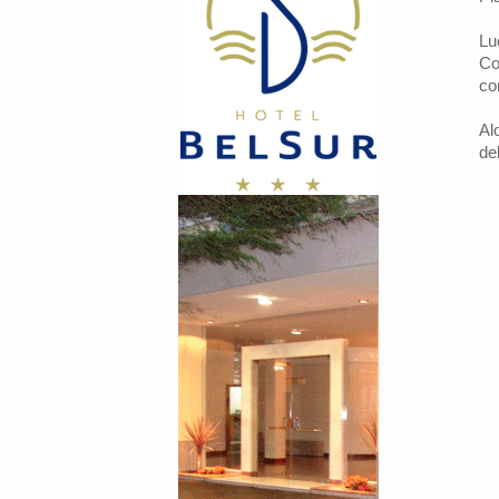
Lu
Co
co
Al
de