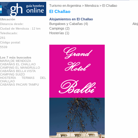
Turismo en
Argentina
>
Mendoza
>
El Challao
El Challao
Alojamientos en El Challao
Ubicación
Bungalows y Cabañas (4)
Alo
Distancia desde:
Campings (2)
Ciudad de Mendoza : 12 km
Hosterías (1)
Telediscado:
261
Código postal:
5539
Los 7 más buscados
MARIA DE MENDOZA
CABAÑAS EL CHALLAO
CAMPING EL MANGRULLO
CABAÑAS BELLA VISTA
CAMPING SUIZO
HOSTERÍA TERMAS DEL
CHALLAO
CABAÑAS PACARI TAMPU