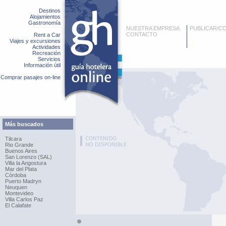
Destinos
Alojamientos
Gastronomía
NUESTRA EMPRESA
PUBLICAR/C
CONTACTO
Rent a Car
Viajes y excursiones
Actividades
Recreación
Servicios
Información útil
Comprar pasajes on-line
Más buscados
Tilcara
Rio Grande
Buenos Aires
San Lorenzo (SAL)
Villa la Angostura
Mar del Plata
Córdoba
Puerto Madryn
Neuquen
Montevideo
Villa Carlos Paz
El Calafate