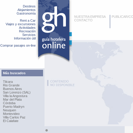
Destinos
Alojamientos
Gastronomía
NUESTRA EMPRESA
PUBLICAR/C
CONTACTO
Rent a Car
Viajes y excursiones
Actividades
Recreación
Servicios
Información útil
Comprar pasajes on-line
Más buscados
Tilcara
Rio Grande
Buenos Aires
San Lorenzo (SAL)
Villa la Angostura
Mar del Plata
Córdoba
Puerto Madryn
Neuquen
Montevideo
Villa Carlos Paz
El Calafate