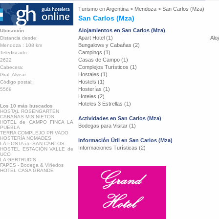
Turismo en
Argentina
>
Mendoza
>
San Carlos (Mza)
San Carlos (Mza)
Alojamientos en San Carlos (Mza)
Ubicación
Apart Hotel (1)
Alo
Distancia desde:
Bungalows y Cabañas (2)
Mendoza : 108 km
Campings (1)
Telediscado:
Casas de Campo (1)
2622
Complejos Turísticos (1)
Cabecera:
Hostales (1)
Gral. Alvear
Hostels (1)
Código postal:
Hosterías (1)
5569
Hoteles (2)
Hoteles 3 Estrellas (1)
Los 10 más buscados
HOSTAL ROSENGARTEN
CABAÑAS MIS NIETOS
Actividades en San Carlos (Mza)
HOTEL de CAMPO FINCA LA
Bodegas para Visitar (1)
PUEBLA
TERRA COMPLEJO PRIVADO
HOSTERÍA NOMADES
Información Útil en San Carlos (Mza)
LA POSTA de SAN CARLOS
Informaciones Turísticas (2)
HOSTEL ESTACIÓN VALLE de
UCO
LA GERTRUDIS
FAPES - Bodega & Viñedos
HOTEL CASA GRANDE