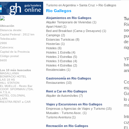
Turismo en
Argentina
>
Santa Cruz
>
Rio Gallegos
Rio Gallegos
Alojamientos en Rio Gallegos
Tu
Alquiler Temporario de Viviendas (1)
Rí
Ubicación
Apart Hotel (1)
se
Distancia desde:
Bed and Breakfast (Cama y Desayuno) (1)
Capital Federal : 2612 km
Campings (2)
pu
Telediscado:
Estancias Turisticas (8)
de
2966
Hosterías (1)
ri
Cabecera:
Hoteles (6)
Capital de la Provincia
Hoteles 1 Estrella (4)
Código postal:
Hoteles 2 Estrellas (5)
YP
9400
Hoteles 3 Estrellas (4)
ba
Hoteles 4 Estrellas (2)
Residenciales (1)
an
Los 10 más buscados
MAGALLANIA
BONIFACIO HOTEL
Gastronomía en Rio Gallegos
LAS 18 HS
Co
Restaurantes (10)
HILL STATION
EL MUELLE - Resto Bar
es
COOP. SPORMAN LTDA.
Rent a Car en Rio Gallegos
A.T.S.A.
Ga
HOTEL COLONIAL
Alquiler de Automóviles (7)
lo
LAPA
RIESTRA RENT a CAR
Viajes y Excursiones en Rio Gallegos
ma
Empresas y Agencias de Viajes y Turismo (15)
Mutuales - Turismo Asoc. (1)
In
Turismo Aventura (1)
cu
Recreación en Rio Gallegos
El