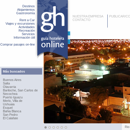
Destinos
Alojamientos
Gastronomía
NUESTRA EMPRESA
PUBLICAR/C
CONTACTO
Rent a Car
Viajes y excursiones
Actividades
Recreación
Servicios
Información útil
Comprar pasajes on-line
Más buscados
Buenos Aires
Salta
Olavarria
Bariloche, San Carlos de
Necochea
Puerto Iguazu
Merlo, Villa de
Ushuaia
Esquel
Bahia Blanca
San Pedro
El Calafate
Rio