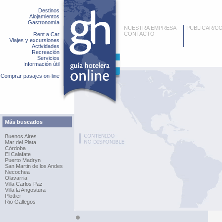
Destinos
Alojamientos
Gastronomía
NUESTRA EMPRESA
PUBLICAR/C
CONTACTO
Rent a Car
Viajes y excursiones
Actividades
Recreación
Servicios
Información útil
Comprar pasajes on-line
Más buscados
Buenos Aires
Mar del Plata
Córdoba
El Calafate
Puerto Madryn
San Martin de los Andes
Necochea
Olavarria
Villa Carlos Paz
Villa la Angostura
Plottier
Rio Gallegos