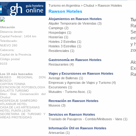
Turismo en
Argentina
>
Chubut
>
Rawson Hoteles
Rawson Hoteles
Alojamientos en Rawson Hoteles
Tu
Alquiler Temporario de Viviendas (3)
Ra
Ubicación
Campings (2)
Se
Distancia desde:
Hospedajes (1)
Capital Federal : 1404 km
Hosterías (1)
ex
Telediscado:
Hoteles 2 Estrellas (1)
y 
NUEVO 280
Hoteles 3 Estrellas (1)
zo
Cabecera:
Residenciales (1)
Capital de la Provincia
Código postal:
Gastronomía en Rawson Hoteles
Al
9103
Restaurantes (4)
Ex
Viajes y Excursiones en Rawson Hoteles
Ra
Los 10 más buscados
MUSEO REGIONAL DON
Avistaje de Ballenas (1)
BOSCO-
Empresas y Agencias de Viajes y Turismo (4)
CAPITAN TONINA
Excursiones (1)
ESTACION DE FOTOBIOLOGIA
GALATTS TURISMO
Mutuales - Turismo Asoc. (1)
Direc. Gral. Conservación del
Chubut
HOSPEDAJE SAMPEDRO
Recreación en Rawson Hoteles
ATLANSUR HOTEL
Museos (3)
CASA DE LAS ARTESANAS
HOTEL PUNTA LEON
SECRETARIA DE TURISMO Y
Servicios en Rawson Hoteles
AREAS PROTEGIDAS
Traslado de Pasajeros - Combis/Minibuses - Vans (1)
Información Útil en Rawson Hoteles
Artesanías (1)