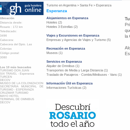
Turismo en
Argentina
>
Santa Fe
>
Esperanza
Esperanza
Alojamientos en Esperanza
Tu
Ubicación
Hoteles (2)
Distancia desde:
Pr
Hoteles 3 Estrellas (2)
Rosario : 172 km
qu
Telediscado:
Viajes y Excursiones en Esperanza
la
3496
Empresas y Agencias de Viajes y Turismo (5)
Cabecera:
Cabecera del Dpto. Las
Al
Recreación en Esperanza
Colonias
Museos (1)
Es
Código postal:
3080
Servicios en Esperanza
Alquiler de Omnibus (1)
Los 10 más buscados
Transportes de Media y Larga Distancia (1)
TURISMO DON JUAN
SIX TRAVEL - Esperanza
Traslado de Pasajeros - Combis/Minibuses - Vans (1)
TURCEN
DECOV
MUSEO DE LA COLONIZACION
Información Útil en Esperanza
SECRETARIA MUNICIPAL DE
Informaciones Turísticas (2)
TURISMO - ESPERANZA
CRUZMAR TURISMO
MAYO HOTEL
TERMINAL DE OMNIBUS
DECOV