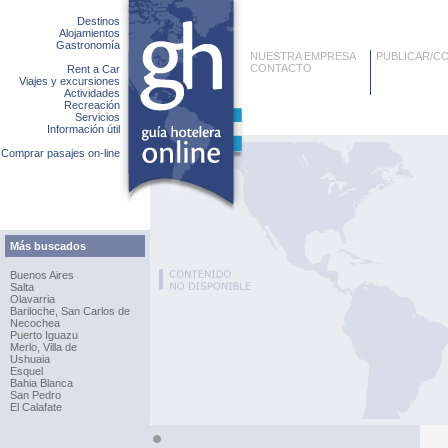
Destinos
Alojamientos
Gastronomía
NUESTRA EMPRESA
PUBLICAR/C
CONTACTO
Rent a Car
Viajes y excursiones
Actividades
Recreación
Servicios
Información útil
Comprar pasajes on-line
Más buscados
Buenos Aires
Salta
Olavarria
Bariloche, San Carlos de
Necochea
Puerto Iguazu
Merlo, Villa de
Ushuaia
Esquel
Bahia Blanca
San Pedro
El Calafate