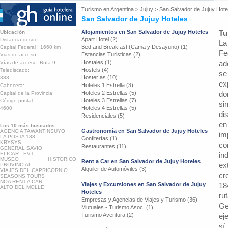
Turismo en
Argentina
>
Jujuy
>
San Salvador de Jujuy Hote
San Salvador de Jujuy Hoteles
Alojamientos en San Salvador de Jujuy Hoteles
Tu
Ubicación
Apart Hotel (2)
Distancia desde:
La
Bed and Breakfast (Cama y Desayuno) (1)
Capital Federal : 1660 km
Fe
Estancias Turisticas (2)
Vias de acceso:
Hostales (1)
ad
Vías de acceso: Ruta 9.
Hostels (4)
Telediscado:
se
Hosterías (10)
388
ex
Hoteles 1 Estrella (3)
Cabecera:
Hoteles 2 Estrellas (5)
do
Capital de la Provincia
Hoteles 3 Estrellas (7)
Código postal:
si
Hoteles 4 Estrellas (5)
4600
di
Residenciales (5)
en
Los 10 más buscados
Gastronomía en San Salvador de Jujuy Hoteles
AGENCIA TAWANTINSUYO
im
LA POSTA 188
Confiterías (1)
KRYSYS
co
Restaurantes (11)
GENERAL SAVIO
ELICAR - EVT
in
MUSEO HISTORICO
Rent a Car en San Salvador de Jujuy Hoteles
ex
PROVINCIAL
Alquiler de Automóviles (3)
VIAJES DEL CAPRICORNIO
cr
SEASONS TOURS
NOA RENT A CAR
Viajes y Excursiones en San Salvador de Jujuy
18
ALTO DEL MOLLE
Hoteles
ru
Empresas y Agencias de Viajes y Turismo (36)
Ge
Mutuales - Turismo Asoc. (1)
Turismo Aventura (2)
ej
sí