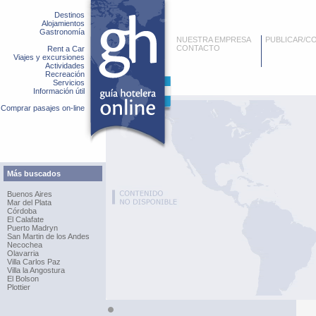
Destinos
Alojamientos
Gastronomía
NUESTRA EMPRESA
PUBLICAR/C
CONTACTO
Rent a Car
Viajes y excursiones
Actividades
Recreación
Servicios
Información útil
Comprar pasajes on-line
Más buscados
Buenos Aires
Mar del Plata
Córdoba
El Calafate
Puerto Madryn
San Martin de los Andes
Necochea
Olavarria
Villa Carlos Paz
Villa la Angostura
El Bolson
Plottier