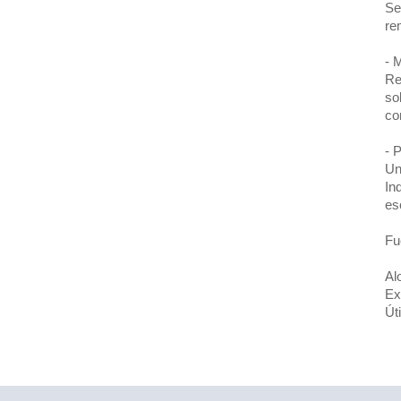
Se
re
- 
Re
so
co
- 
Un
In
es
Fu
Al
Ex
Út