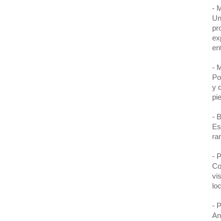
- 
Un
pr
ex
en
- 
Po
y 
pi
- 
Es
ra
- 
Co
vi
lo
- 
An