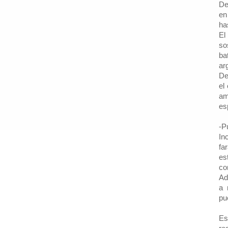
De
en
ha
El
so
ba
ar
De
el
am
es
-P
In
fa
es
co
Ad
a 
pu
Es