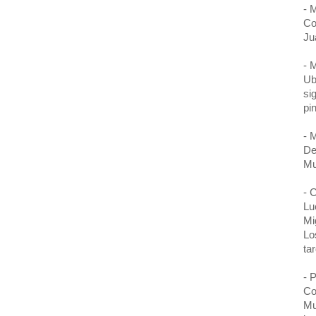
- 
Co
Ju
- 
Ub
si
pi
- 
De
Mu
- 
Lu
Mi
Lo
ta
- 
Co
Mu