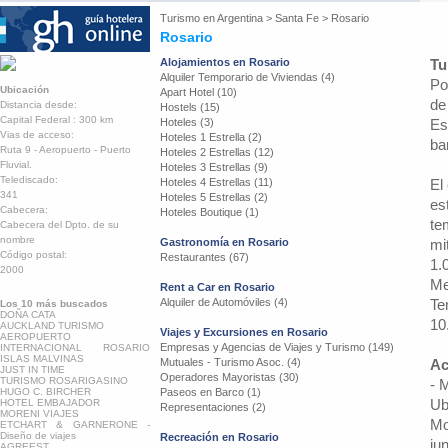
Turismo en
Argentina
>
Santa Fe
>
Rosario
Rosario
Alojamientos en Rosario
Tu
Alquiler Temporario de Viviendas (4)
Po
Ubicación
Apart Hotel (10)
de
Distancia desde:
Hostels (15)
Capital Federal : 300 km
Hoteles (3)
Es
Vias de acceso:
Hoteles 1 Estrella (2)
ba
Ruta 9 - Aeropuerto - Puerto
Hoteles 2 Estrellas (12)
Fluvial.
Hoteles 3 Estrellas (9)
Telediscado:
Hoteles 4 Estrellas (11)
El
341
Hoteles 5 Estrellas (2)
es
Cabecera:
Hoteles Boutique (1)
te
Cabecera del Dpto. de su
nombre
Gastronomía en Rosario
mi
Código postal:
Restaurantes (67)
1.
2000
Me
Rent a Car en Rosario
Alquiler de Automóviles (4)
Te
Los 10 más buscados
DOÑA CATA
10
AUCKLAND TURISMO
Viajes y Excursiones en Rosario
AEROPUERTO
Empresas y Agencias de Viajes y Turismo (149)
INTERNACIONAL ROSARIO
ISLAS MALVINAS
Mutuales - Turismo Asoc. (4)
Ac
JUST IN TIME
Operadores Mayoristas (30)
TURISMO ROSARIGASINO
- 
HUGO C. BIRCHER
Paseos en Barco (1)
Ub
HOTEL EMBAJADOR
Representaciones (2)
MORENI VIAJES
Mo
ETCHART & GARNERONE -
Diseño de viajes
Recreación en Rosario
ju
AGREEST