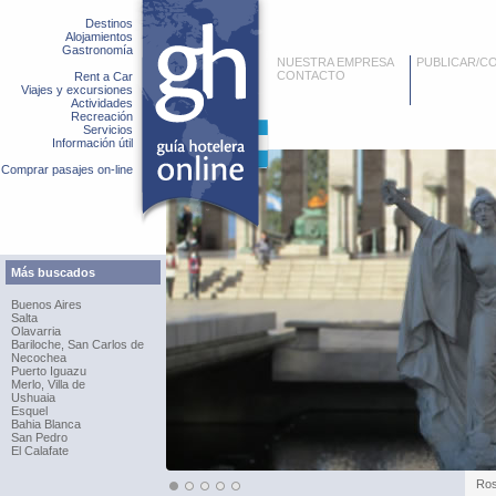
Destinos
Alojamientos
Gastronomía
NUESTRA EMPRESA
PUBLICAR/C
CONTACTO
Rent a Car
Viajes y excursiones
Actividades
Recreación
Servicios
Información útil
Comprar pasajes on-line
Más buscados
Buenos Aires
Salta
Olavarria
Bariloche, San Carlos de
Necochea
Puerto Iguazu
Merlo, Villa de
Ushuaia
Esquel
Bahia Blanca
San Pedro
El Calafate
Ros