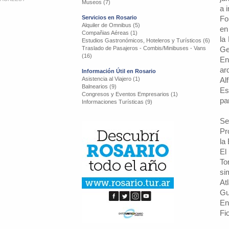
Museos (7)
a 
Servicios en Rosario
Fo
Alquiler de Omnibus (5)
en
Compañias Aéreas (1)
la
Estudios Gastronómicos, Hoteleros y Turísticos (6)
Traslado de Pasajeros - Combis/Minibuses - Vans
Ge
(16)
En
ar
Información Útil en Rosario
Asistencia al Viajero (1)
Al
Balnearios (9)
Es
Congresos y Eventos Empresarios (1)
pa
Informaciones Turísticas (9)
Se
Pr
la
El
To
si
At
Gu
En
Fi