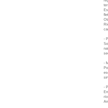
re
te
Es
fl
Ot
Rí
ca
- 
So
na
se
- 
Po
es
si
- 
En
rí
Ar