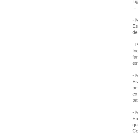
lu
...
- 
Es
de
- 
In
fa
es
- 
Es
pe
ex
pa
- 
En
qu
Co