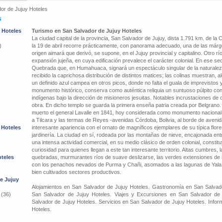
or de Jujuy Hoteles
s
 Hoteles
Turismo en San Salvador de Jujuy Hoteles
La ciudad capital de la provincia, San Salvador de Jujuy, dista 1.791 km. de la 
)
la 19 de abril recorre prácticamente, con panorama adecuado, una de las márge
origen aimará que derivó, se supone, en el Jujuy provincial y capitalino. Otro río,
expansión jujeña, en cuya edificación prevalece el carácter colonial. En ese se
Quebrada que, en Humahuaca, signará un espectáculo singular de la naturalez
recibido la caprichosa distribución de distintos matices; las colinas muestran, a
un definido azul campea en otros picos, donde no falta el guala de imprevistos 
monumento histórico, conserva como auténtica reliquia un suntuoso púlpito con
indígenas bajo la dirección de misioneros jesuitas. Notables incrustaciones de o
obra. En dicho templo se guarda la primera enseña patria creada por Belgrano.
muerto el general Lavalle en 1841, hoy considerada como monumento nacional. 
a Tilcara y las termas de Reyes -avenidas Córdoba, Bolivia, al borde de aven
 Hoteles
interesante apariencia con el ornato de magníficos ejemplares de su típica flo
jardinería. La ciudad en sí, rodeada por las montañas de nieve, encajonada entre
una intensa actividad comercial, en su medio clásico de orden colonial, constitu
curiosidad para quienes llegan a este tan interesante territorio. Altas cumbres,
oteles
quebradas, murmurantes ríos de suave deslizarse, las verdes extensiones de 
con los penachos nevados de Purma y Chañi, asomados a las lagunas de Yala po
bien cultivados sectores productivos.
de Jujuy
Alojamientos en San Salvador de Jujuy Hoteles. Gastronomía en San Salvad
 (36)
San Salvador de Jujuy Hoteles. Viajes y Excursiones en San Salvador de
Salvador de Jujuy Hoteles. Servicios en San Salvador de Jujuy Hoteles. Infor
Hoteles.