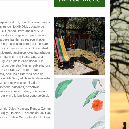
Capital Federal; una de sus avenidas,
nes de río Xibi Xibi, vocablo de
 el Grande, limita hacia el N. la
ctor donde sugiere su presencia la
a,pues las tierras parecen haber
lgunas, un subido color rojo, en tanto
yacimientos azufreros. Su catedral,
siderado auténtica joya, labrada por
ro dan extraordinaria valía a la
 Sigue en pié la casa donde fué
El parque San Martín, sobre la ruta
ida General Paz- muestra su
resta, con una esmerada obra de
 el Xibi Xibi y el Grande, desarrolla
ye un motivo de justificada
 labrados balcones, atractivas
impresionantes valles, contrastan
r entre la lujuriosa vegetación de
or de Jujuy Hoteles. Rent a Car en
 Jujuy Hoteles. Recreación en San
mación Útil en San Salvador de Jujuy