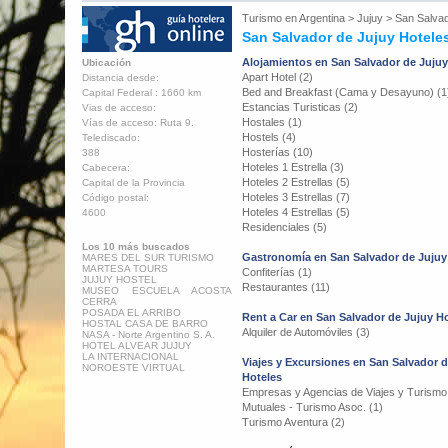
Turismo en
Argentina
>
Jujuy
>
San Salvad
San Salvador de Jujuy Hotele
Alojamientos en San Salvador de Jujuy
Ubicación
Apart Hotel (2)
Distancia desde:
Bed and Breakfast (Cama y Desayuno) (1
Capital Federal : 1660 km
Estancias Turisticas (2)
Vias de acceso:
Hostales (1)
Vías de acceso: Ruta 9.
Hostels (4)
Telediscado:
Hosterías (10)
388
Hoteles 1 Estrella (3)
Cabecera:
Hoteles 2 Estrellas (5)
Capital de la Provincia
Hoteles 3 Estrellas (7)
Código postal:
Hoteles 4 Estrellas (5)
4600
Residenciales (5)
Los 10 más buscados
Gastronomía en San Salvador de Jujuy
MARES DEL SUR TURISMO
MARTESA TOURS
Confiterías (1)
JUJUY HOSTEL
Restaurantes (11)
MUSEO ESCUELA ACOSTA
CERRA
POSADA EL ARRIBO
Rent a Car en San Salvador de Jujuy H
HOSTAL CASA DE BARRO
Alquiler de Automóviles (3)
NASA - Norte Argentino S. A.
HOTEL ALVEAR JUJUY
LA INTERNACIONAL
Viajes y Excursiones en San Salvador 
NOROESTE VIRTUAL
Hoteles
Empresas y Agencias de Viajes y Turismo
Mutuales - Turismo Asoc. (1)
Turismo Aventura (2)