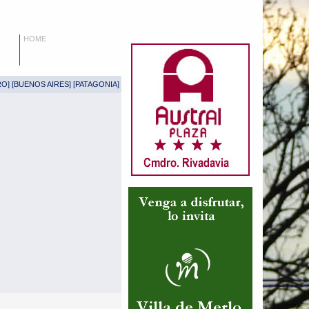
HOME
RO
] [
BUENOS AIRES
] [
PATAGONIA
]