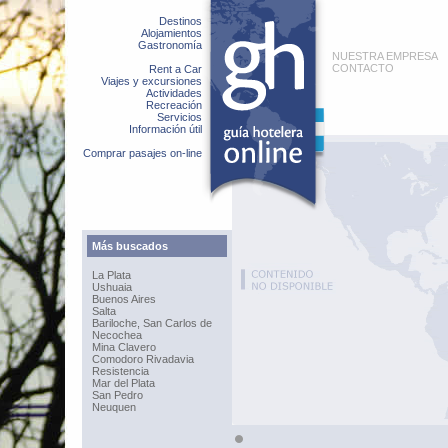
Destinos
Alojamientos
Gastronomía
NUESTRA EMPRESA
CONTACTO
Rent a Car
Viajes y excursiones
Actividades
Recreación
Servicios
Información útil
Comprar pasajes on-line
Más buscados
La Plata
Ushuaia
Buenos Aires
Salta
Bariloche, San Carlos de
Necochea
Mina Clavero
Comodoro Rivadavia
Resistencia
Mar del Plata
San Pedro
Neuquen