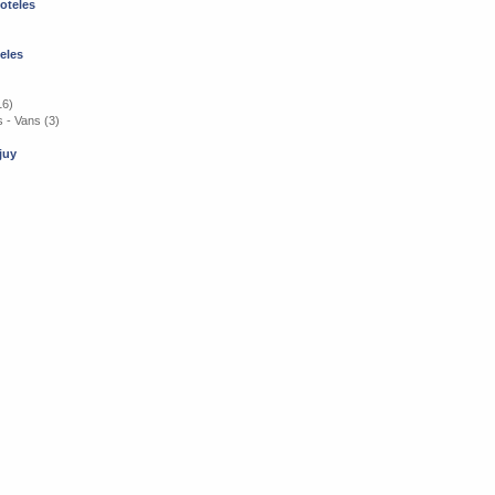
oteles
eles
16)
 - Vans (3)
juy