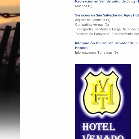
Recreación en San Salvador de Jujuy H
Museos (6)
Servicios en San Salvador de Jujuy Hot
Alquiler de Omnibus (1)
Compañias Aéreas (1)
Transportes de Media y Larga Distancia (
Traslado de Pasajeros - Combis/Minibuses
Información Útil en San Salvador de Ju
Hoteles
Informaciones Turísticas (5)