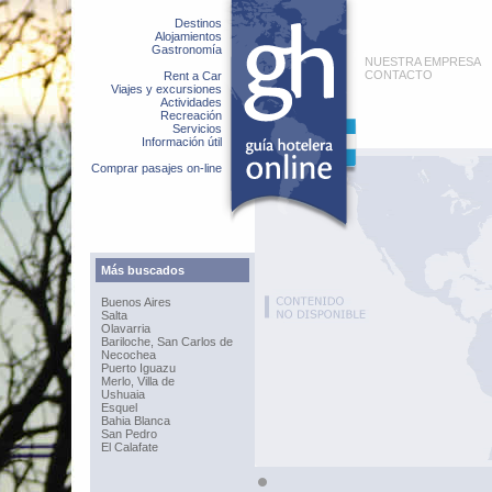
Destinos
Alojamientos
Gastronomía
NUESTRA EMPRESA
CONTACTO
Rent a Car
Viajes y excursiones
Actividades
Recreación
Servicios
Información útil
Comprar pasajes on-line
Más buscados
Buenos Aires
Salta
Olavarria
Bariloche, San Carlos de
Necochea
Puerto Iguazu
Merlo, Villa de
Ushuaia
Esquel
Bahia Blanca
San Pedro
El Calafate