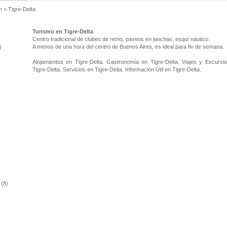
n
>
Tigre-Delta
Turismo en Tigre-Delta
Centro tradicional de clubes de remo, paseos en lanchas, esquí náutico.
)
A menos de una hora del centro de Buenos Aires, es ideal para fin de semana.
Alojamientos en Tigre-Delta. Gastronomía en Tigre-Delta. Viajes y Excursi
Tigre-Delta. Servicios en Tigre-Delta. Información Útil en Tigre-Delta.
 (8)