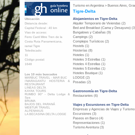
Turismo en
Argentina
>
Buenos Aires, Gra
Tigre-Delta
Alojamientos en Tigre-Delta
Ubicación
Alquiler Temporario de Viviendas (2)
Distancia desde:
Bed and Breakfast (Cama y Desayuno) (3
Capital Federal : 40 km
Bungalows y Cabañas (9)
Vias de acceso:
Campings (2)
Ferro Carril Mitre Tren de la
Complejos Turísticos (2)
Costa Ruta Panamericana,
Hostels (1)
ramal Tigre
Hosterías (8)
Telediscado:
Hoteles (1)
11
Hoteles 3 Estrellas (1)
Código postal:
Hoteles 4 Estrellas (1)
1648
Hoteles 5 Estrellas (1)
Hoteles Boutique (1)
Los 10 más buscados
LODGE (2)
MARBUC TRAVEL - MAR BUC
I’MARAGANTU HOSTERIA &
Posadas (2)
RESTAURANT
LINEAS DELTA
KAYAK TOURS
Gastronomía en Tigre-Delta
RUMBO 90° - Delta Lodge &
Restaurantes (6)
Spa
BRUMA
BAJOS DEL PARANÁ
Viajes y Excursiones en Tigre-Delta
WEBTUR TRAVEL
Empresas y Agencias de Viajes y Turismo
ALPENHAUS
Excursiones (3)
LA BECASINA DELTA LODGE
Paseos en Barco (4)
Representaciones (1)
Turismo Aventura (3)