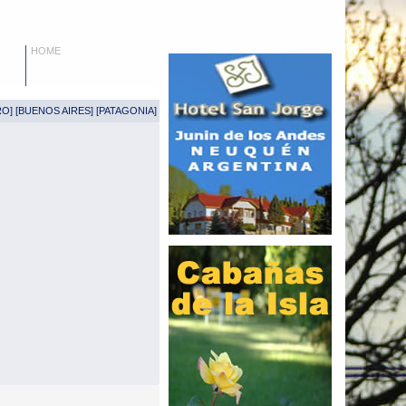
HOME
RO
] [
BUENOS AIRES
] [
PATAGONIA
]