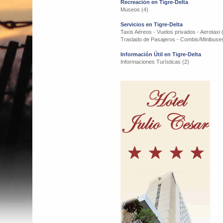
Recreación en Tigre-Delta
Museos (4)
Servicios en Tigre-Delta
Taxis Aéreos - Vuelos privados - Aerotaxi 
Traslado de Pasajeros - Combis/Minibuses
Información Útil en Tigre-Delta
Informaciones Turísticas (2)