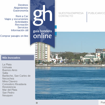
Destinos
Alojamientos
Gastronomía
NUESTRA EMPRESA
PUBLICAR/C
CONTACTO
Rent a Car
Viajes y excursiones
Actividades
Recreación
Servicios
Información útil
Comprar pasajes on-line
Más buscados
La Plata
Ushuaia
Buenos Aires
Salta
Bariloche, San Carlos de
Necochea
Mina Clavero
Comodoro Rivadavia
Resistencia
Mar del Plata
San Pedro
Neuquen
Pue