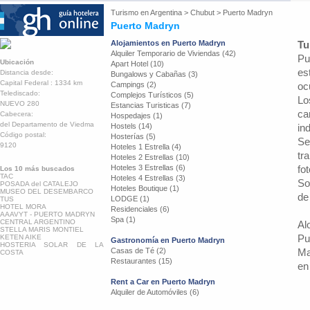
Turismo en
Argentina
>
Chubut
>
Puerto Madryn
Puerto Madryn
Alojamientos en Puerto Madryn
Tu
Alquiler Temporario de Viviendas (42)
Pu
Ubicación
Apart Hotel (10)
es
Distancia desde:
Bungalows y Cabañas (3)
Capital Federal : 1334 km
Campings (2)
oc
Telediscado:
Complejos Turísticos (5)
Lo
NUEVO 280
Estancias Turisticas (7)
ca
Cabecera:
Hospedajes (1)
del Departamento de Viedma
Hostels (14)
in
Código postal:
Hosterías (5)
Se
9120
Hoteles 1 Estrella (4)
tr
Hoteles 2 Estrellas (10)
Hoteles 3 Estrellas (6)
fo
Los 10 más buscados
TAC
Hoteles 4 Estrellas (3)
So
POSADA del CATALEJO
Hoteles Boutique (1)
MUSEO DEL DESEMBARCO
de
LODGE (1)
TUS
HOTEL MORA
Residenciales (6)
AAAVYT - PUERTO MADRYN
Spa (1)
CENTRAL ARGENTINO
Al
STELLA MARIS MONTIEL
Pu
KETEN AIKE
Gastronomía en Puerto Madryn
HOSTERIA SOLAR DE LA
Casas de Té (2)
Ma
COSTA
Restaurantes (15)
en
Rent a Car en Puerto Madryn
Alquiler de Automóviles (6)