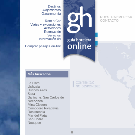
Destinos
Alojamientos
Gastronomía
NUESTRA EMPRESA
CONTACTO
Rent a Car
Viajes y excursiones
Actividades
Recreación
Servicios
Información útil
Comprar pasajes on-line
Más buscados
La Plata
Ushuaia
Buenos Aires
Salta
Bariloche, San Carlos de
Necochea
Mina Clavero
Comodoro Rivadavia
Resistencia
Mar del Plata
San Pedro
Neuquen