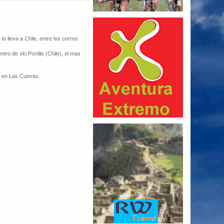
 lo lleva a Chile, entre los cerros
ro de ski Portillo (Chile), el mas
s en Las Cuevas.