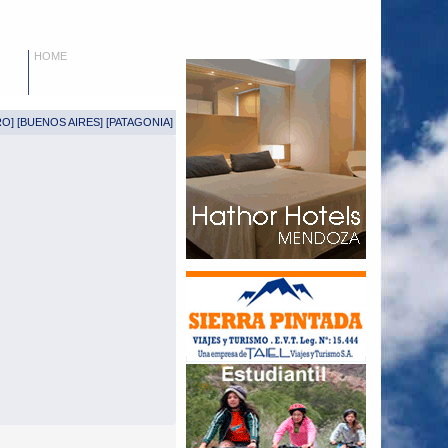
HOME
RO
] [
BUENOS AIRES
] [
PATAGONIA
]