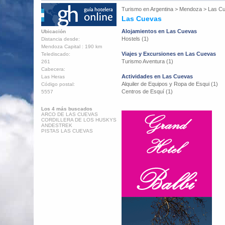
Turismo en
Argentina
>
Mendoza
>
Las C
Las Cuevas
Alojamientos en Las Cuevas
Ubicación
Hostels (1)
Distancia desde:
Mendoza Capital : 190 km
Viajes y Excursiones en Las Cuevas
Telediscado:
Turismo Aventura (1)
261
Cabecera:
Actividades en Las Cuevas
Las Heras
Alquiler de Equipos y Ropa de Esqui (1)
Código postal:
Centros de Esquí (1)
5557
Los 4 más buscados
ARCO DE LAS CUEVAS
CORDILLERA DE LOS HUSKYS
ANDESTREK
PISTAS LAS CUEVAS