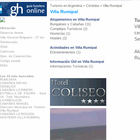
Turismo en
Argentina
>
Córdoba
>
Villa Rumipal
Villa Rumipal
Alojamientos en Villa Rumipal
Tu
Bungalows y Cabañas (11)
Vi
Ubicación
Complejos Turísticos (2)
ce
Distancia desde:
Hosterías (1)
Villa General Belgrano : 27 km
Hoteles (2)
Se
Telediscado:
3546
Actividades en Villa Rumipal
Al
Cabecera:
Entretenimientos (1)
Dpto. de Calamuchita
Ru
Código postal:
Información Útil en Villa Rumipal
5864
Informaciones Turísticas (1)
Los 10 más buscados
RUMI PAYA
CABAÑAS ARI-AN
SEEBLICK
CABAÑAS LA RIBERA
ESTRELLA DE PIEDRA - Sind.
Un. Trab. Neumático
LA ARBOLEDA
CABAÑAS NAHUEL
Dirección Municipal de Turismo -
Villa Rumipal
CABAÑAS LA ROSADA
HOSTERIA VILLA RUMIPAL