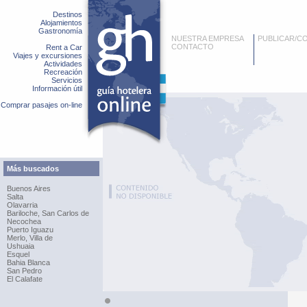
Destinos
Alojamientos
Gastronomía
NUESTRA EMPRESA
PUBLICAR/C
CONTACTO
Rent a Car
Viajes y excursiones
Actividades
Recreación
Servicios
Información útil
Comprar pasajes on-line
Más buscados
Buenos Aires
Salta
Olavarria
Bariloche, San Carlos de
Necochea
Puerto Iguazu
Merlo, Villa de
Ushuaia
Esquel
Bahia Blanca
San Pedro
El Calafate