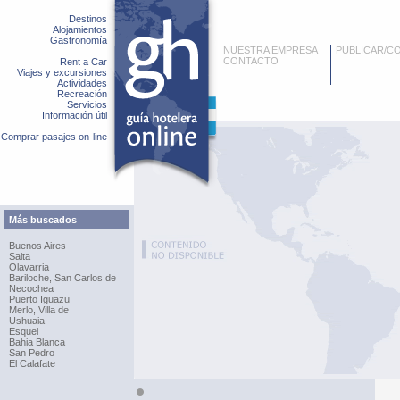
Destinos
Alojamientos
Gastronomía
NUESTRA EMPRESA
PUBLICAR/C
CONTACTO
Rent a Car
Viajes y excursiones
Actividades
Recreación
Servicios
Información útil
Comprar pasajes on-line
Más buscados
Buenos Aires
Salta
Olavarria
Bariloche, San Carlos de
Necochea
Puerto Iguazu
Merlo, Villa de
Ushuaia
Esquel
Bahia Blanca
San Pedro
El Calafate