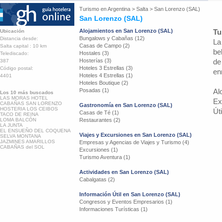
Turismo en
Argentina
>
Salta
>
San Lorenzo (SAL)
San Lorenzo (SAL)
Alojamientos en San Lorenzo (SAL)
Tu
Ubicación
Bungalows y Cabañas (12)
Distancia desde:
La
Casas de Campo (2)
Salta capital : 10 km
be
Hostales (3)
Telediscado:
Hosterías (3)
de
387
Hoteles 3 Estrellas (3)
Código postal:
en
Hoteles 4 Estrellas (1)
4401
Hoteles Boutique (2)
Posadas (1)
Al
Los 10 más buscados
LAS MORAS HOTEL
Ex
CABAÑAS SAN LORENZO
Gastronomía en San Lorenzo (SAL)
HOSTERIA LOS CEIBOS
Út
Casas de Té (1)
TACO DE REINA
LOMA BALCÓN
Restaurantes (2)
LA JUNTA
EL ENSUEÑO DEL COQUENA
Viajes y Excursiones en San Lorenzo (SAL)
SELVA MONTANA
JAZMINES AMARILLOS
Empresas y Agencias de Viajes y Turismo (4)
CABAÑAS del SOL
Excursiones (1)
Turismo Aventura (1)
Actividades en San Lorenzo (SAL)
Cabalgatas (2)
Información Útil en San Lorenzo (SAL)
Congresos y Eventos Empresarios (1)
Informaciones Turísticas (1)