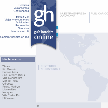
Destinos
Alojamientos
Gastronomía
NUESTRA EMPRESA
PUBLICAR/C
CONTACTO
Rent a Car
Viajes y excursiones
Actividades
Recreación
Servicios
Información útil
Comprar pasajes on-line
Más buscados
Tilcara
Rio Grande
Buenos Aires
San Lorenzo (SAL)
Villa la Angostura
Mar del Plata
Córdoba
Puerto Madryn
Montevideo
Neuquen
Villa Carlos Paz
El Calafate