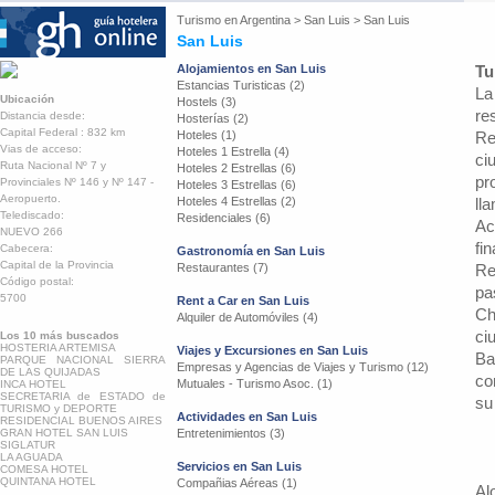
Turismo en
Argentina
>
San Luis
>
San Luis
San Luis
Alojamientos en San Luis
Tu
Estancias Turisticas (2)
La
Ubicación
Hostels (3)
re
Distancia desde:
Hosterías (2)
Capital Federal : 832 km
Hoteles (1)
Re
Vias de acceso:
Hoteles 1 Estrella (4)
ci
Ruta Nacional Nº 7 y
Hoteles 2 Estrellas (6)
pr
Provinciales Nº 146 y Nº 147 -
Hoteles 3 Estrellas (6)
Aeropuerto.
Hoteles 4 Estrellas (2)
ll
Telediscado:
Residenciales (6)
Ac
NUEVO 266
fi
Cabecera:
Gastronomía en San Luis
Capital de la Provincia
Restaurantes (7)
Re
Código postal:
pa
5700
Rent a Car en San Luis
Ch
Alquiler de Automóviles (4)
ci
Los 10 más buscados
HOSTERIA ARTEMISA
Viajes y Excursiones en San Luis
Ba
PARQUE NACIONAL SIERRA
Empresas y Agencias de Viajes y Turismo (12)
DE LAS QUIJADAS
co
Mutuales - Turismo Asoc. (1)
INCA HOTEL
SECRETARIA de ESTADO de
su
TURISMO y DEPORTE
Actividades en San Luis
RESIDENCIAL BUENOS AIRES
GRAN HOTEL SAN LUIS
Entretenimientos (3)
SIGLATUR
LA AGUADA
Servicios en San Luis
COMESA HOTEL
QUINTANA HOTEL
Compañias Aéreas (1)
Al