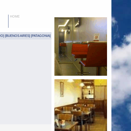
HOME
RO
] [
BUENOS AIRES
] [
PATAGONIA
]