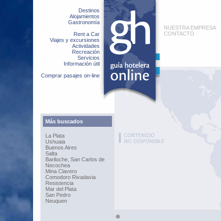
Destinos
Alojamientos
Gastronomía
NUESTRA EMPRESA
CONTACTO
Rent a Car
Viajes y excursiones
Actividades
Recreación
Servicios
Información útil
Comprar pasajes on-line
Más buscados
La Plata
Ushuaia
Buenos Aires
Salta
Bariloche, San Carlos de
Necochea
Mina Clavero
Comodoro Rivadavia
Resistencia
Mar del Plata
San Pedro
Neuquen