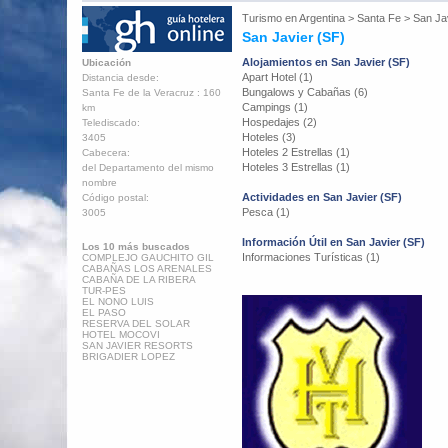
Turismo en
Argentina
>
Santa Fe
>
San Ja
San Javier (SF)
Alojamientos en San Javier (SF)
Ubicación
Apart Hotel (1)
Distancia desde:
Bungalows y Cabañas (6)
Santa Fe de la Veracruz : 160
Campings (1)
km
Hospedajes (2)
Telediscado:
Hoteles (3)
3405
Hoteles 2 Estrellas (1)
Cabecera:
Hoteles 3 Estrellas (1)
del Departamento del mismo
nombre
Actividades en San Javier (SF)
Código postal:
Pesca (1)
3005
Información Útil en San Javier (SF)
Los 10 más buscados
Informaciones Turísticas (1)
COMPLEJO GAUCHITO GIL
CABAÑAS LOS ARENALES
CABAÑA DE LA RIBERA
TUR-PES
EL NONO LUIS
EL PASO
RESERVA DEL SOLAR
HOTEL MOCOVI
SAN JAVIER RESORTS
BRIGADIER LOPEZ