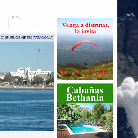
HOME
RO
] [
BUENOS AIRES
] [
PATAGONIA
]