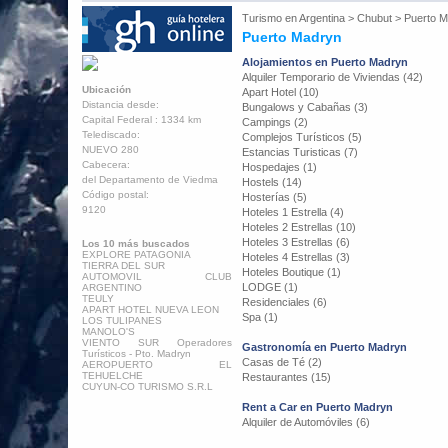
Turismo en
Argentina
>
Chubut
>
Puerto 
Puerto Madryn
Alojamientos en Puerto Madryn
Alquiler Temporario de Viviendas (42)
Ubicación
Apart Hotel (10)
Distancia desde:
Bungalows y Cabañas (3)
Capital Federal : 1334 km
Campings (2)
Telediscado:
Complejos Turísticos (5)
NUEVO 280
Estancias Turisticas (7)
Cabecera:
Hospedajes (1)
del Departamento de Viedma
Hostels (14)
Código postal:
Hosterías (5)
9120
Hoteles 1 Estrella (4)
Hoteles 2 Estrellas (10)
Hoteles 3 Estrellas (6)
Los 10 más buscados
EXPLORE PATAGONIA
Hoteles 4 Estrellas (3)
TIERRA DEL SUR
Hoteles Boutique (1)
AUTOMOVIL CLUB
LODGE (1)
ARGENTINO
TEULY
Residenciales (6)
APART HOTEL NUEVA LEON
Spa (1)
LOS TULIPANES
MANOLO'S
VIENTO SUR Operadores
Gastronomía en Puerto Madryn
Turísticos - Pto. Madryn
Casas de Té (2)
AEROPUERTO EL
TEHUELCHE
Restaurantes (15)
CUYUN-CO TURISMO S.R.L
Rent a Car en Puerto Madryn
Alquiler de Automóviles (6)