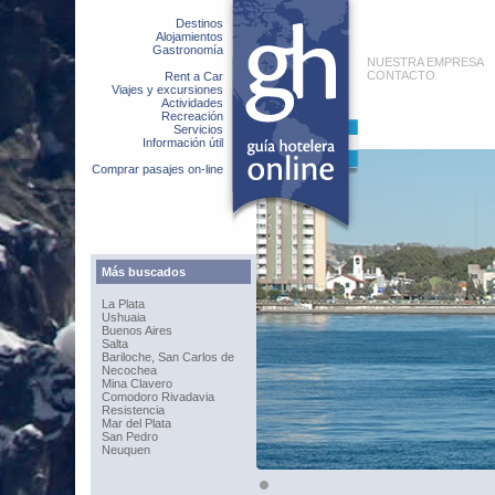
Destinos
Alojamientos
Gastronomía
NUESTRA EMPRESA
CONTACTO
Rent a Car
Viajes y excursiones
Actividades
Recreación
Servicios
Información útil
Comprar pasajes on-line
Más buscados
La Plata
Ushuaia
Buenos Aires
Salta
Bariloche, San Carlos de
Necochea
Mina Clavero
Comodoro Rivadavia
Resistencia
Mar del Plata
San Pedro
Neuquen