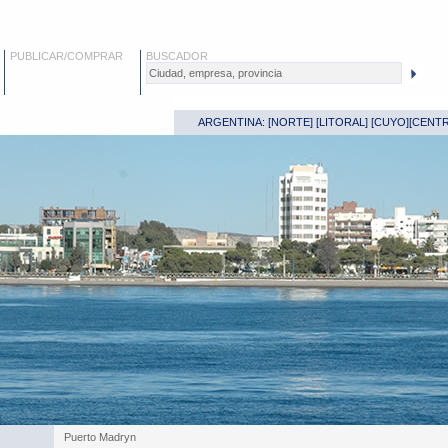
PUBLICAR/COMPRAR
BUSCADOR
ARGENTINA: [
NORTE
] [
LITORAL
] [
CUYO
][
CENT
Puerto Madryn