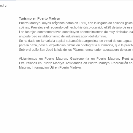
Madryn
Turismo en Puerto Madryn
Puerto Madryn, cuyos orígenes datan en 1865, con la llegada de colonos gale
colinas. Prevalece el recuerdo del hecho histórico ocurrido el 28 de julio de ese
Los festejos conmemorativos constituyen acontecimientos de muy definidas car
un poderoso establecimiento de industrialización del aluminio.
Se ha dado en llamarla la capital subacuática argentina, en virtud de sus aguas
para la caza, pesca, explotación, filmación o fotografía submarina, que la practi
Sobre el golfo San José la Isla de los Pájaros, encantador apostadero de gran
Alojamientos en Puerto Madryn. Gastronomía en Puerto Madryn. Rent a
Excursiones en Puerto Madryn. Actividades en Puerto Madryn. Recreación en 
Madryn. Información Útil en Puerto Madryn.