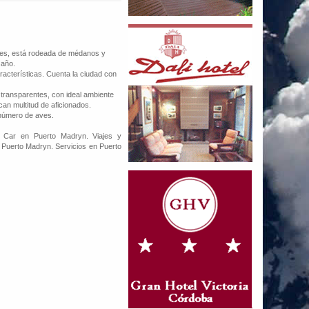
ses, está rodeada de médanos y
 año.
acterísticas. Cuenta la ciudad con
 transparentes, con ideal ambiente
can multitud de aficionados.
 número de aves.
 Car en Puerto Madryn. Viajes y
Puerto Madryn. Servicios en Puerto