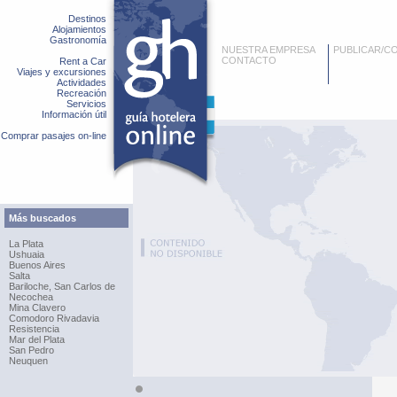
Destinos
Alojamientos
Gastronomía
NUESTRA EMPRESA
PUBLICAR/C
CONTACTO
Rent a Car
Viajes y excursiones
Actividades
Recreación
Servicios
Información útil
Comprar pasajes on-line
Más buscados
La Plata
Ushuaia
Buenos Aires
Salta
Bariloche, San Carlos de
Necochea
Mina Clavero
Comodoro Rivadavia
Resistencia
Mar del Plata
San Pedro
Neuquen