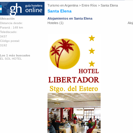
Turismo en
Argentina
>
Entre Ríos
>
Santa Elena
Santa Elena
Alojamientos en Santa Elena
Ubicación
Hoteles (1)
Alo
Distancia desde:
Paraná : 148 km
Telediscado:
3437
Código postal:
3192
Los 1 más buscados
EL SOL HOTEL