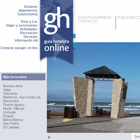
Destinos
Alojamientos
Gastronomía
NUESTRA EMPRESA
PUBLICAR/C
CONTACTO
Rent a Car
Viajes y excursiones
Actividades
Recreación
Servicios
Información útil
Comprar pasajes on-line
Más buscados
Buenos Aires
Salta
Olavarria
Bariloche, San Carlos de
Necochea
Puerto Iguazu
Merlo, Villa de
Ushuaia
Esquel
Bahia Blanca
San Pedro
El Calafate
San