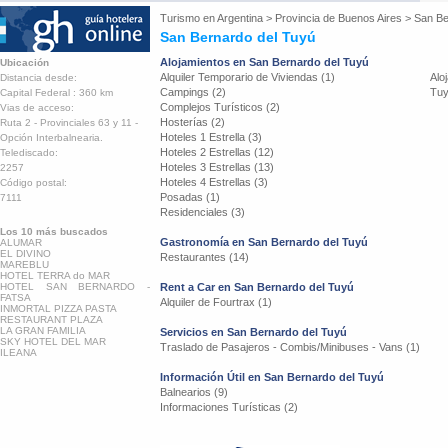
Turismo en
Argentina
>
Provincia de Buenos Aires
>
San Be
San Bernardo del Tuyú
Alojamientos en San Bernardo del Tuyú
Ubicación
Alquiler Temporario de Viviendas (1)
Alo
Distancia desde:
Campings (2)
Tuy
Capital Federal : 360 km
Complejos Turísticos (2)
Vias de acceso:
Hosterías (2)
Ruta 2 - Provinciales 63 y 11 -
Hoteles 1 Estrella (3)
Opción Interbalnearia.
Hoteles 2 Estrellas (12)
Telediscado:
Hoteles 3 Estrellas (13)
2257
Hoteles 4 Estrellas (3)
Código postal:
Posadas (1)
7111
Residenciales (3)
Los 10 más buscados
Gastronomía en San Bernardo del Tuyú
ALUMAR
EL DIVINO
Restaurantes (14)
MAREBLU
HOTEL TERRA do MAR
HOTEL SAN BERNARDO -
Rent a Car en San Bernardo del Tuyú
FATSA
Alquiler de Fourtrax (1)
INMORTAL PIZZA PASTA
RESTAURANT PLAZA
LA GRAN FAMILIA
Servicios en San Bernardo del Tuyú
SKY HOTEL DEL MAR
Traslado de Pasajeros - Combis/Minibuses - Vans (1)
ILEANA
Información Útil en San Bernardo del Tuyú
Balnearios (9)
Informaciones Turísticas (2)