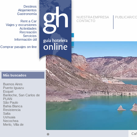
Destinos
Alojamientos
Gastronomía
NUESTRA EMPRESA
PUBLICAR/C
CONTACTO
Rent a Car
Viajes y excursiones
Actividades
Recreación
Servicios
Información útil
Comprar pasajes on-line
Más buscados
Buenos Aires
Puerto Iguazu
Esquel
Bariloche, San Carlos de
PUAN
São Paulo
Bahia Blanca
Resistencia
Salta
Ushuaia
Necochea
Merlo, Villa de
Cañ