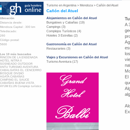
Turismo en
Argentina
>
Mendoza
>
Cañón del Atuel
Cañón del Atuel
Alojamientos en Cañón del Atuel
Tu
Ubicación
Bungalows y Cabañas (19)
Distancia desde:
A 
Campings (3)
Mendoza Capital : 300 km
ge
Complejos Turísticos (4)
Telediscado:
Hoteles 3 Estrellas (2)
pr
260
Código postal:
Ag
Gastronomía en Cañón del Atuel
5600
es
Restaurantes (3)
lo
Los 10 más buscados
Viajes y Excursiones en Cañón del Atuel
RINCON DE LA ENSENADA
vi
HOTEL NITRA II
Turismo Aventura (17)
SOSNEADO OUTDOOR
na
ANTU TURISMO AVENTURA
CABALGATAS EL CENCERRO
Mo
BOSQUE DIVINO
El
AGATA CABAÑAS
CAMPING EL SAUCE
qu
CABAÑAS BUENA VISTA
AYUM ELUN Complejo turístico
Al
al
Al
Ex