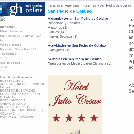
Turismo en
Argentina
>
Tucumán
>
San Pedro de Colalao
San Pedro de Colalao
Alojamientos en San Pedro de Colalao
Tu
Bungalows y Cabañas (2)
Pr
Ubicación
Hosterías (1)
Ch
Distancia desde:
Hoteles (6)
San Miguel de Tucumán : 114
Hoteles Boutique (1)
es
km
rí
Vias de acceso:
Actividades en San Pedro de Colalao
ur
Ruta Nac. N° 9 y Ruta 311
Cabalgatas (1)
Telediscado:
im
3862
Servicios en San Pedro de Colalao
la
Código postal:
Transportes de Media y Larga Distancia (1)
ad
4124
Los 10 más buscados
HOSTERIA SOIV
AQUI ME QUEDO - Aparts de
Al
Campo
Se
HOSTERÍA EL LAPACHO
EL PORTAL de SAN PEDRO
OLLANTAY
HOTEL VICTORIA
CABAÑAS del RÍO
HOSTERIA HUAICO
EMPRESA SAN PEDRO DE
COLALAO
PAMPAYOJ - Cabalgatas