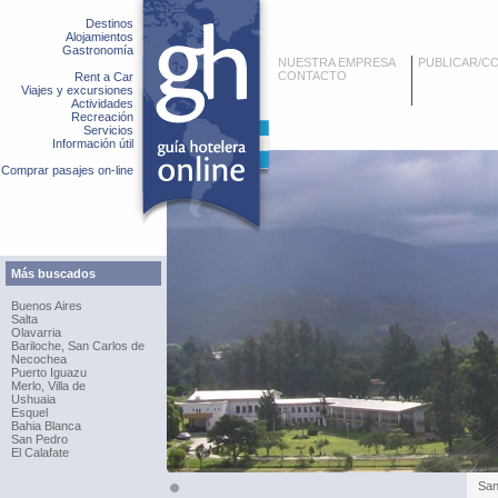
Destinos
Alojamientos
Gastronomía
NUESTRA EMPRESA
PUBLICAR/C
CONTACTO
Rent a Car
Viajes y excursiones
Actividades
Recreación
Servicios
Información útil
Comprar pasajes on-line
Más buscados
Buenos Aires
Salta
Olavarria
Bariloche, San Carlos de
Necochea
Puerto Iguazu
Merlo, Villa de
Ushuaia
Esquel
Bahia Blanca
San Pedro
El Calafate
San