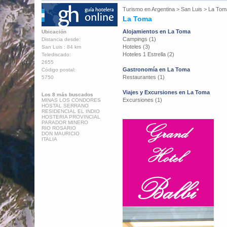
Turismo en
Argentina
>
San Luis
>
La Tom
La Toma
Alojamientos en La Toma
Ubicación
Campings (1)
Distancia desde:
Hoteles (3)
San Luis : 84 km
Hoteles 1 Estrella (2)
Telediscado:
2655
Gastronomía en La Toma
Código postal:
Restaurantes (1)
5750
Viajes y Excursiones en La Toma
Los 8 más buscados
Excursiones (1)
MINAS LOS CONDORES
HOSTAL SERRANO
RESIDENCIAL EL INDIO
HOSTERIA PROVINCIAL
PARADOR MINERO
RIO ROSARIO
DON MAURICIO
ITALIA