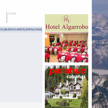
HOME
RO
] [
BUENOS AIRES
] [
PATAGONIA
]