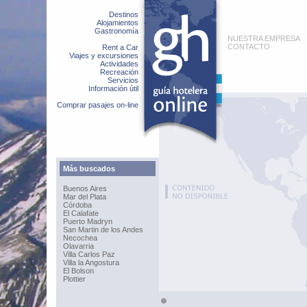
Destinos
Alojamientos
Gastronomía
NUESTRA EMPRESA
CONTACTO
Rent a Car
Viajes y excursiones
Actividades
Recreación
Servicios
Información útil
Comprar pasajes on-line
Más buscados
Buenos Aires
Mar del Plata
Córdoba
El Calafate
Puerto Madryn
San Martin de los Andes
Necochea
Olavarria
Villa Carlos Paz
Villa la Angostura
El Bolson
Plottier