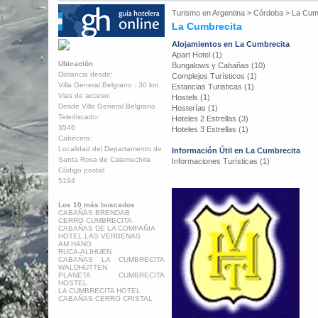
Turismo en
Argentina
>
Córdoba
>
La Cum
La Cumbrecita
Alojamientos en La Cumbrecita
Apart Hotel (1)
Ubicación
Bungalows y Cabañas (10)
Distancia desde:
Complejos Turísticos (1)
Villa General Belgrano : 30 km
Estancias Turisticas (1)
Vias de acceso:
Hostels (1)
Desde Villa General Belgrano
Hosterías (1)
Telediscado:
Hoteles 2 Estrellas (3)
3546
Hoteles 3 Estrellas (1)
Cabecera:
Localidad del Departamento de
Información Útil en La Cumbrecita
Santa Rosa de Calamuchita
Informaciones Turísticas (1)
Código postal:
5194
Los 10 más buscados
CABAÑAS BRENDAB
CERRO CUMBRECITA
CABAÑAS DE LA COMPAÑIA
HOTEL LAS VERBENAS
AM HANG
RUCA-ALIHUEN
CABAÑAS LA CUMBRECITA
WALDHÜTTEN
PLANETA CUMBRECITA
HOSTEL
LA CUMBRECITA HOTEL
CABAÑAS CERRO CRISTAL