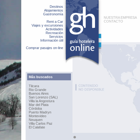
Destinos
Alojamientos
Gastronomía
NUESTRA EMPRESA
CONTACTO
Rent a Car
Viajes y excursiones
Actividades
Recreación
Servicios
Información útil
Comprar pasajes on-line
Más buscados
Tilcara
Rio Grande
Buenos Aires
San Lorenzo (SAL)
Villa la Angostura
Mar del Plata
Córdoba
Puerto Madryn
Montevideo
Neuquen
Villa Carlos Paz
El Calafate