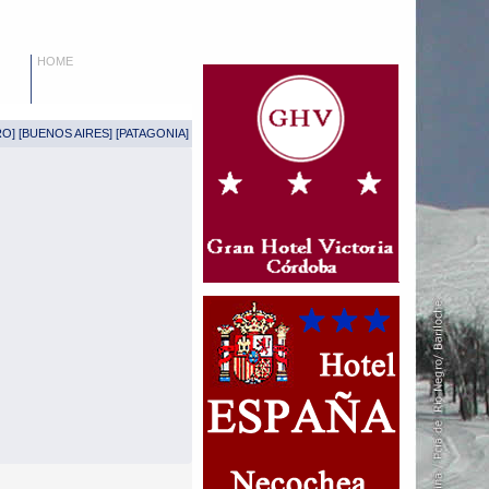
HOME
RO
] [
BUENOS AIRES
] [
PATAGONIA
]