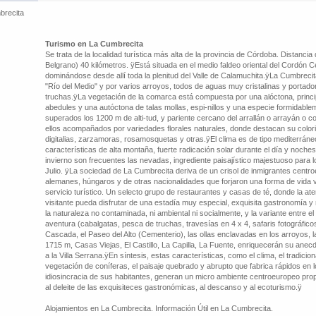
brecita
Turismo en La Cumbrecita
Se trata de la localidad turística más alta de la provincia de Córdoba. Distancia
Belgrano) 40 kilómetros. ÿEstá situada en el medio faldeo oriental del Cordón C
dominándose desde allí toda la plenitud del Valle de Calamuchita.ÿLa Cumbrecita
"Río del Medio" y por varios arroyos, todos de aguas muy cristalinas y portad
truchas.ÿLa vegetación de la comarca está compuesta por una alóctona, princi
abedules y una autóctona de talas mollas, espi-nillos y una especie formidablem
superados los 1200 m de alti-tud, y pariente cercano del arrallán o arrayán o coh
ellos acompañados por variedades florales naturales, donde destacan su color
digitalias, zarzamoras, rosamosquetas y otras.ÿEl clima es de tipo mediterráne
características de alta montaña, fuerte radicación solar durante el día y noch
invierno son frecuentes las nevadas, ingrediente paisajístico majestuoso para l
Julio. ÿLa sociedad de La Cumbrecita deriva de un crisol de inmigrantes centr
alemanes, húngaros y de otras nacionalidades que forjaron una forma de vida 
servicio turístico. Un selecto grupo de restaurantes y casas de té, donde la at
visitante pueda disfrutar de una estadía muy especial, exquisita gastronomía y 
la naturaleza no contaminada, ni ambiental ni socialmente, y la variante entre el
aventura (cabalgatas, pesca de truchas, travesías en 4 x 4, safaris fotográfico
Cascada, el Paseo del Alto (Cementerio), las ollas enclavadas en los arroyos, 
1715 m, Casas Viejas, El Castillo, La Capilla, La Fuente, enriquecerán su anec
a la Villa Serrana.ÿEn síntesis, estas características, como el clima, el tradiciona
vegetación de coníferas, el paisaje quebrado y abrupto que fabrica rápidos en l
idiosincracia de sus habitantes, generan un micro ambiente centroeuropeo propi
al deleite de las exquisiteces gastronómicas, al descanso y al ecoturismo.ÿ
Alojamientos en La Cumbrecita. Información Útil en La Cumbrecita.