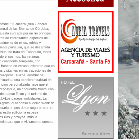
 desde El Crucero (Villa General
entral de las Sierras de Córdoba,
 está surcada por un río principal
ores de interesantes especies de
palmente de pinos, robles y
ente particular, que se desarrolla
iue: se trata del Tabaquillo, todos
ido el cosmos, las retamas,
o continental templado, con
es frescas en verano, mientras que en
os visitantes en las vacaciones de
oeuropeos; suizos, austríacos,
volcada a una excelente calidad de
ención personalizada hace que el
repostería, un encuentro frontal con
 descanso físico y el turismo de
s).ÿLos paseos inolvidables: La
la gruta, el ascenso al cerro Wank de
dotario en pos de un seguro retorno
l estilo edilicio, la espesa
os ríos y arroyos, más la
cio para que el visitante se someta