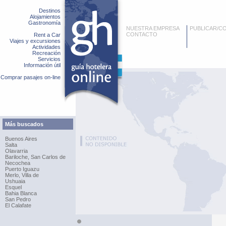
Destinos
Alojamientos
Gastronomía
NUESTRA EMPRESA
PUBLICAR/C
CONTACTO
Rent a Car
Viajes y excursiones
Actividades
Recreación
Servicios
Información útil
Comprar pasajes on-line
Más buscados
Buenos Aires
Salta
Olavarria
Bariloche, San Carlos de
Necochea
Puerto Iguazu
Merlo, Villa de
Ushuaia
Esquel
Bahia Blanca
San Pedro
El Calafate