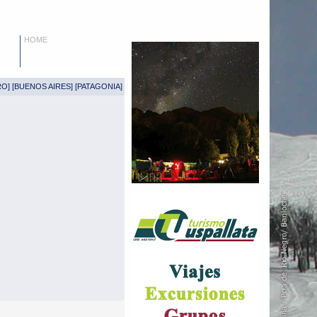
HOME
RO
] [
BUENOS AIRES
] [
PATAGONIA
]