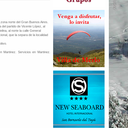
la zona norte del Gran Buenos Aires.
ra del partido de Vicente López, al
lina, al norte la calle General
onal, que la separa de la localidad
itivo.
n Martinez. Servicios en Martinez.