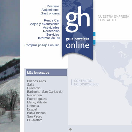
Destinos
Alojamientos
Gastronomía
NUESTRA EMPRESA
CONTACTO
Rent a Car
Viajes y excursiones
Actividades
Recreación
Servicios
Información útil
Comprar pasajes on-line
Más buscados
Buenos Aires
Salta
Olavarria
Bariloche, San Carlos de
Necochea
Puerto Iguazu
Merlo, Villa de
Ushuaia
Esquel
Bahia Blanca
San Pedro
El Calafate