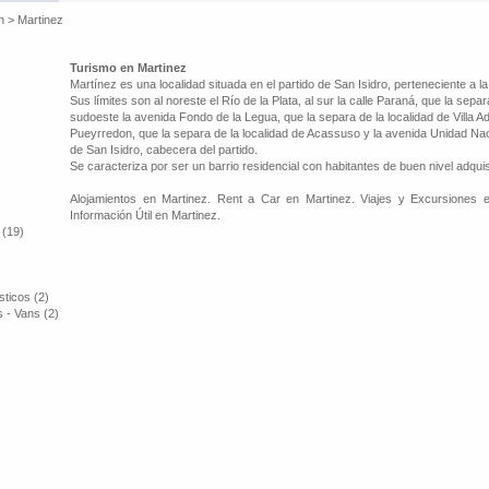
n
>
Martinez
Turismo en Martinez
Martínez es una localidad situada en el partido de San Isidro, perteneciente a 
Sus límites son al noreste el Río de la Plata, al sur la calle Paraná, que la sepa
sudoeste la avenida Fondo de la Legua, que la separa de la localidad de Villa Ade
Pueyrredon, que la separa de la localidad de Acassuso y la avenida Unidad Naci
de San Isidro, cabecera del partido.
Se caracteriza por ser un barrio residencial con habitantes de buen nivel adquis
Alojamientos en Martinez. Rent a Car en Martinez. Viajes y Excursiones e
Información Útil en Martinez.
 (19)
ticos (2)
 - Vans (2)