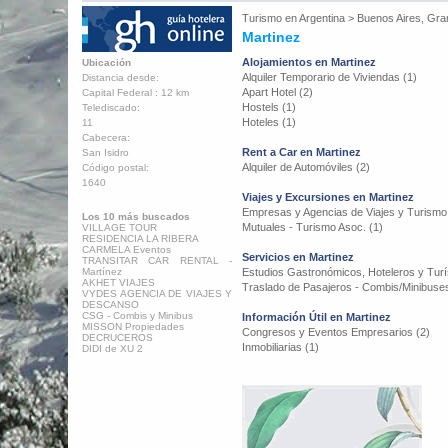
Turismo en
Argentina
>
Buenos Aires, Gra
Martinez
Alojamientos en Martinez
Ubicación
Alquiler Temporario de Viviendas (1)
Distancia desde:
Apart Hotel (2)
Capital Federal : 12 km
Hostels (1)
Telediscado:
Hoteles (1)
11
Cabecera:
Rent a Car en Martinez
San Isidro
Alquiler de Automóviles (2)
Código postal:
1640
Viajes y Excursiones en Martinez
Empresas y Agencias de Viajes y Turismo
Los 10 más buscados
Mutuales - Turismo Asoc. (1)
VILLAGE TOUR
RESIDENCIA LA RIBERA
CARMELA Eventos
Servicios en Martinez
TRANSITAR CAR RENTAL -
Martínez
Estudios Gastronómicos, Hoteleros y Turís
AKHET VIAJES
Traslado de Pasajeros - Combis/Minibuses
VYDES AGENCIA DE VIAJES Y
DESCANSO
CSG - Combis y Minibus
Información Útil en Martinez
MISSON Propiedades
Congresos y Eventos Empresarios (2)
DECRUCEROS
Inmobiliarias (1)
DIDI de XU 2