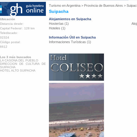
Turismo en
Argentina
>
Provincia de Buenos Aires
>
Suipac
Suipacha
Alojamientos en Suipacha
Ubicación
Hosterías (1)
Alo
Distancia desde:
Hoteles (1)
Capital Federal : 128 km
Telediscado:
Información Útil en Suipacha
02324
Informaciones Turísticas (1)
Código postal:
6612
Los 3 más buscados
LA CASONA DEL PUEBLO
DIRECCION DE CULTURA DE
SUIPACHA
HOTEL ALTO SUIPACHA