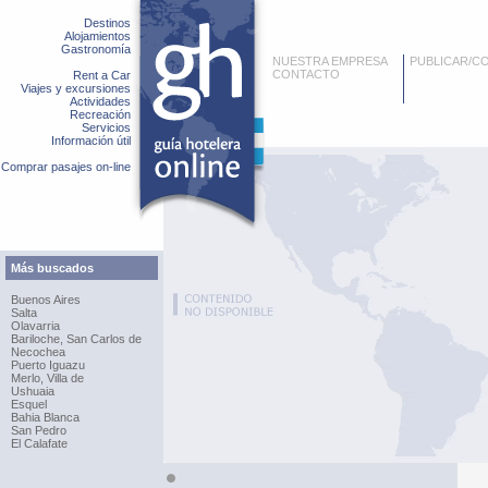
Destinos
Alojamientos
Gastronomía
NUESTRA EMPRESA
PUBLICAR/C
CONTACTO
Rent a Car
Viajes y excursiones
Actividades
Recreación
Servicios
Información útil
Comprar pasajes on-line
Más buscados
Buenos Aires
Salta
Olavarria
Bariloche, San Carlos de
Necochea
Puerto Iguazu
Merlo, Villa de
Ushuaia
Esquel
Bahia Blanca
San Pedro
El Calafate