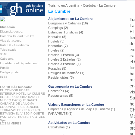
Turismo en
Argentina
>
Córdoba
>
La Cumbre
La Cumbre
Alojamientos en La Cumbre
Tu
Bungalows y Cabañas (16)
La
Ubicación
Campings (2)
El
Distancia desde:
Estancias Turisticas (4)
Córdoba Ciudad : 96 km
Hostales (8)
ti
Vias de acceso:
Hostels (3)
de
Ruta 38 - Aeródromo.
Hosterías (7)
ex
Telediscado:
Hoteles (2)
3548
Hoteles 1 Estrella (3)
ca
Cabecera:
Hoteles 2 Estrellas (2)
el
Localidad del Departamento
Hoteles 3 Estrellas (1)
tu
Punilla
Posadas (5)
Código postal:
Refugios de Montaña (1)
ba
5178
Residenciales (3)
mo
en
Gastronomía en La Cumbre
Los 10 más buscados
EL CONDOR HOSTEL
Confiterías (4)
vi
INTERSUR HOTEL LA CUMBRE
Restaurantes (5)
HOSTERIA NORITA RANCH
Sa
MUSEO CACIQUE BATATA
he
CABAÑAS DE LA LOMA
Viajes y Excursiones en La Cumbre
COLONIAL - RESIDENCIAL
Empresas y Agencias de Viajes y Turismo (1)
Ch
TERRAZAS DE CRUZ CHICA
ESTANCIA EL VIEJO PIQUETE
PARAPENTE (1)
Ma
PASTORAL HOSTERÍA & ZEN
Spa
qu
Actividades en La Cumbre
LOS MIMBRES
Cabalgatas (1)
pr
au