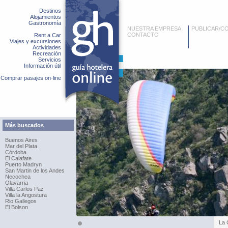
Destinos
Alojamientos
Gastronomía
NUESTRA EMPRESA
PUBLICAR/C
CONTACTO
Rent a Car
Viajes y excursiones
Actividades
Recreación
Servicios
Información útil
Comprar pasajes on-line
Más buscados
Buenos Aires
Mar del Plata
Córdoba
El Calafate
Puerto Madryn
San Martin de los Andes
Necochea
Olavarria
Villa Carlos Paz
Villa la Angostura
Rio Gallegos
El Bolson
La 