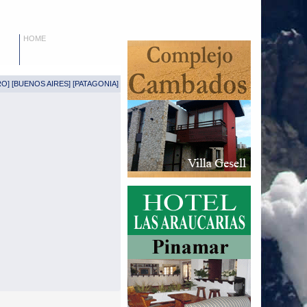
HOME
RO
] [
BUENOS AIRES
] [
PATAGONIA
]