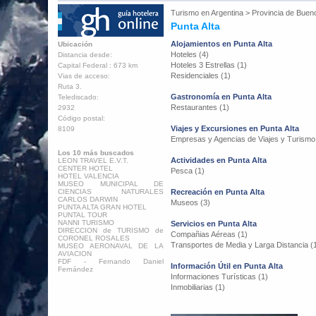
Turismo en
Argentina
>
Provincia de Buen
Punta Alta
Alojamientos en Punta Alta
Ubicación
Hoteles (4)
Distancia desde:
Hoteles 3 Estrellas (1)
Capital Federal : 673 km
Residenciales (1)
Vias de acceso:
Ruta 3.
Gastronomía en Punta Alta
Telediscado:
Restaurantes (1)
2932
Código postal:
Viajes y Excursiones en Punta Alta
8109
Empresas y Agencias de Viajes y Turismo
Los 10 más buscados
Actividades en Punta Alta
LEON TRAVEL E.V.T.
CENTER HOTEL
Pesca (1)
HOTEL VALENCIA
MUSEO MUNICIPAL DE
CIENCIAS NATURALES
Recreación en Punta Alta
CARLOS DARWIN
Museos (3)
PUNTA ALTA GRAN HOTEL
PUNTAL TOUR
NANNI TURISMO
Servicios en Punta Alta
DIRECCION de TURISMO de
Compañias Aéreas (1)
CORONEL ROSALES
Transportes de Media y Larga Distancia (
MUSEO AERONAVAL DE LA
AVIACION
FDF - Fernando Daniel
Información Útil en Punta Alta
Fernández
Informaciones Turísticas (1)
Inmobiliarias (1)