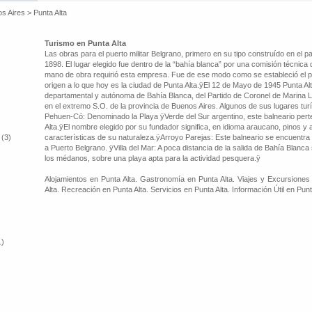
os Aires
>
Punta Alta
Turismo en Punta Alta
Las obras para el puerto militar Belgrano, primero en su tipo construído en el paí
1898. El lugar elegido fue dentro de la “bahía blanca” por una comisión técnic
mano de obra requirió esta empresa. Fue de ese modo como se estableció el p
origen a lo que hoy es la ciudad de Punta Alta.ÿEl 12 de Mayo de 1945 Punta A
departamental y autónoma de Bahía Blanca, del Partido de Coronel de Marina 
en el extremo S.O. de la provincia de Buenos Aires. Algunos de sus lugares turí
Pehuen-Có: Denominado la Playa ÿVerde del Sur argentino, este balneario pert
Alta.ÿEl nombre elegido por su fundador significa, en idioma araucano, pinos y
 (3)
características de su naturaleza.ÿArroyo Parejas: Este balneario se encuentra 
a Puerto Belgrano. ÿVilla del Mar: A poca distancia de la salida de Bahía Blanca 
los médanos, sobre una playa apta para la actividad pesquera.ÿ
Alojamientos en Punta Alta. Gastronomía en Punta Alta. Viajes y Excursiones 
Alta. Recreación en Punta Alta. Servicios en Punta Alta. Información Útil en Punt
1)