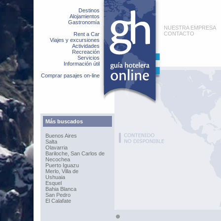
Destinos
Alojamientos
Gastronomía
NUESTRA EMPRESA
CONTACTO
Rent a Car
Viajes y excursiones
Actividades
Recreación
Servicios
Información útil
Comprar pasajes on-line
Más buscados
Buenos Aires
Salta
Olavarria
Bariloche, San Carlos de
Necochea
Puerto Iguazu
Merlo, Villa de
Ushuaia
Esquel
Bahia Blanca
San Pedro
El Calafate