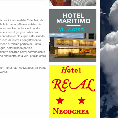
s, se iniciaron el día 2 de Julio de
a de la Armada. ÿGran cantidad de
rimer núcleo poblacional dando
lta se constituye ÿen cabecera
Leonardo Rosales, que está situado
sticos de interés son:ÿBalneario
enece al mismo partido de Punta
 agua, determinado por las
dentro del área naval perteneciente
se encuentra esta villa, erigida entre
en Punta Alta. Actividades en Punta
a Alta.