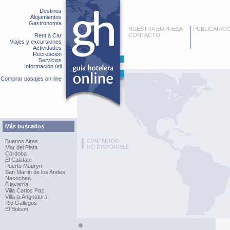
Destinos
Alojamientos
Gastronomía
NUESTRA EMPRESA
PUBLICAR/C
CONTACTO
Rent a Car
Viajes y excursiones
Actividades
Recreación
Servicios
Información útil
Comprar pasajes on-line
Más buscados
Buenos Aires
Mar del Plata
Córdoba
El Calafate
Puerto Madryn
San Martin de los Andes
Necochea
Olavarria
Villa Carlos Paz
Villa la Angostura
Rio Gallegos
El Bolson