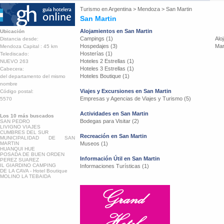
Turismo en
Argentina
>
Mendoza
>
San Martin
San Martin
Alojamientos en San Martin
Ubicación
Campings (1)
Alo
Distancia desde:
Hospedajes (3)
Mar
Mendoza Capital : 45 km
Hosterías (1)
Telediscado:
Hoteles 2 Estrellas (1)
NUEVO 263
Hoteles 3 Estrellas (1)
Cabecera:
Hoteles Boutique (1)
del departamento del mismo
nombre
Viajes y Excursiones en San Martin
Código postal:
Empresas y Agencias de Viajes y Turismo (5)
5570
Actividades en San Martin
Los 10 más buscados
Bodegas para Visitar (2)
SAN PEDRO
LIVIGNO VIAJES
CUMBRES DEL SUR
Recreación en San Martin
MUNICIPALIDAD DE SAN
MARTIN
Museos (1)
HUANQUI HUE
POSADA DE BUEN ORDEN
Información Útil en San Martin
PEREZ SUAREZ
IL GIARDINO CAMPING
Informaciones Turísticas (1)
DE LA CAVA - Hotel Boutique
MOLINO LA TEBAIDA