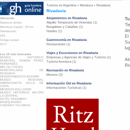
Turismo en
Argentina
>
Mendoza
>
Rivadavia
Rivadavia
Alojamientos en Rivadavia
Tu
Ubicación
Alquiler Temporario de Viviendas (1)
Distancia desde:
Ti
Bungalows y Cabañas (1)
Mendoza Capital : 65 km
de
Hoteles (1)
Telediscado:
El
263
Gastronomía en Rivadavia
Código postal:
Su
Restaurantes (1)
5577
lu
Viajes y Excursiones en Rivadavia
Los 10 más buscados
Empresas y Agencias de Viajes y Turismo (1)
MUSEO HISTORICO
Al
MUNICIPAL RAMON PEREZ
Turismo Aventura (1)
FERNANDEZ
Ri
MELCEJ VIAJES
MUNICIPALIDAD DE
Recreación en Rivadavia
RIVADAVIA
Museos (3)
DEPARTAMENTOS BAYARRI
MUSEO REGIONAL
AMERICANISTA VALLE DE
Información Útil en Rivadavia
UYATA
Informaciones Turísticas (1)
MENDOZA BALLOONS
MUSEO HISTORICO MILITAR
LA CENTRAL
HOTEL PASAMBAY
BADEN BADEN
CABAÑAS TULUMAYA