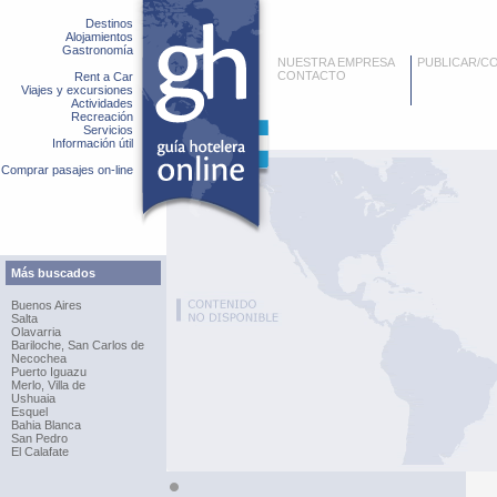
Destinos
Alojamientos
Gastronomía
NUESTRA EMPRESA
PUBLICAR/C
CONTACTO
Rent a Car
Viajes y excursiones
Actividades
Recreación
Servicios
Información útil
Comprar pasajes on-line
Más buscados
Buenos Aires
Salta
Olavarria
Bariloche, San Carlos de
Necochea
Puerto Iguazu
Merlo, Villa de
Ushuaia
Esquel
Bahia Blanca
San Pedro
El Calafate