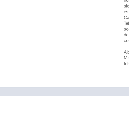
ho
si
es
Ca
Te
se
de
co
Al
Ma
In