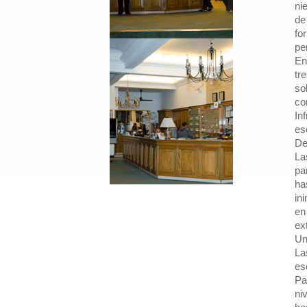
ni
de
fo
pe
En
tr
so
co
In
es
De
La
pa
ha
in
en
ex
Un
La
es
Pa
ni