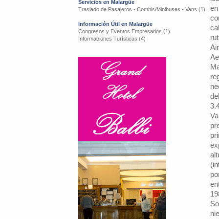
Servicios en Malargüe
en
Traslado de Pasajeros - Combis/Minibuses - Vans (1)
co
Información Útil en Malargüe
ca
Congresos y Eventos Empresarios (1)
ru
Informaciones Turísticas (4)
Ai
Ae
Ma
re
ne
de
3.
Va
pr
pr
ex
al
(i
po
en
19
So
ni