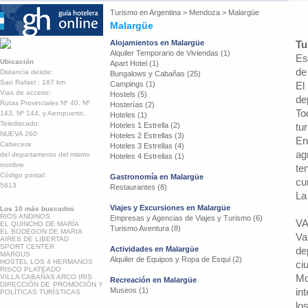
Turismo en
Argentina
>
Mendoza
>
Malargüe
Malargüe
Alojamientos en Malargüe
Tu
Alquiler Temporario de Viviendas (1)
Es
Ubicación
Apart Hotel (1)
de
Distancia desde:
Bungalows y Cabañas (25)
San Rafael : 187 km
Campings (1)
El
Vias de acceso:
Hostels (5)
de
Rutas Provinciales Nº 40, Nº
Hosterías (2)
To
143, Nº 144, y Aeropuerto.
Hoteles (1)
Telediscado:
Hoteles 1 Estrella (2)
tu
NUEVA 260
Hoteles 2 Estrellas (3)
En
Cabecera:
Hoteles 3 Estrellas (4)
ag
del departamento del mismo
Hoteles 4 Estrellas (1)
nombre
te
Código postal:
Gastronomía en Malargüe
cu
5613
Restaurantes (8)
La
Viajes y Excursiones en Malargüe
Los 10 más buscados
RIOS ANDINOS
Empresas y Agencias de Viajes y Turismo (6)
VA
EL QUINCHO DE MARÍA
Turismo Aventura (8)
EL BODEGON DE MARIA
Va
AIRES DE LIBERTAD
SPORT CENTER
Actividades en Malargüe
de
MARGUS
Alquiler de Equipos y Ropa de Esqui (2)
HOSTEL LOS 4 HERMANOS
ci
RISCO PLATEADO
Mo
VILLA CABAÑAS ARCO IRIS
Recreación en Malargüe
DIRECCIÓN DE PROMOCIÓN Y
Museos (1)
in
POLÍTICAS TURÍSTICAS
lo