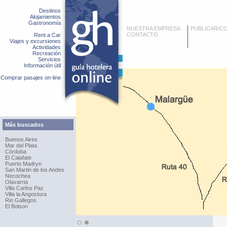
Destinos
Alojamientos
Gastronomía
NUESTRA EMPRESA
PUBLICAR/C
CONTACTO
Rent a Car
Viajes y excursiones
Actividades
Recreación
Servicios
Información útil
Comprar pasajes on-line
Más buscados
Buenos Aires
Mar del Plata
Córdoba
El Calafate
Puerto Madryn
San Martin de los Andes
Necochea
Olavarria
Villa Carlos Paz
Villa la Angostura
Rio Gallegos
El Bolson