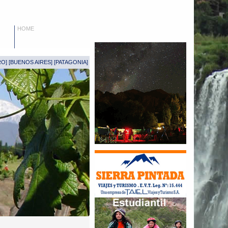
HOME
RO
] [
BUENOS AIRES
] [
PATAGONIA
]