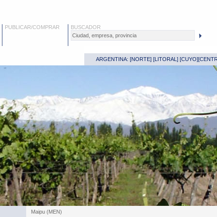
PUBLICAR/COMPRAR
BUSCADOR
ARGENTINA: [
NORTE
] [
LITORAL
] [
CUYO
][
CENT
Maipu (MEN)