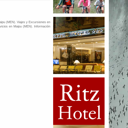
ipu (MEN). Viajes y Excursiones en
icios en Maipu (MEN). Información