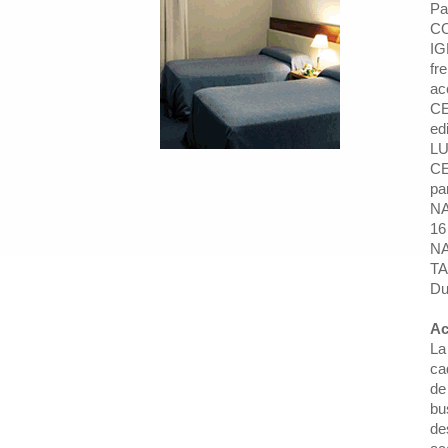
Pa
C
IG
fr
ac
CE
ed
LU
CE
pa
NA
16
NA
TA
Du
Ac
La
ca
de
bu
de