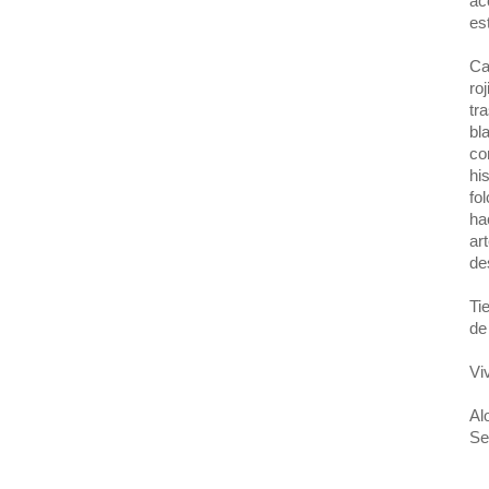
ac
es
Ca
ro
tr
bl
co
hi
fo
ha
ar
de
Ti
de
Vi
Al
Se