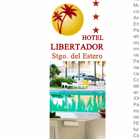
Mu
cr
As
En
Pa
ar
or
me
ra
Pa
na
ca
Co
la
ac
XX
Pa
es
ne
FE
fu
Ci