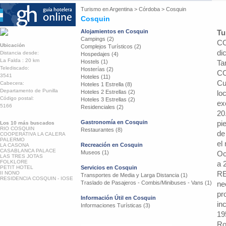
Turismo en
Argentina
>
Córdoba
>
Cosquin
Cosquin
Alojamientos en Cosquin
Tu
Campings (2)
CO
Ubicación
Complejos Turísticos (2)
di
Distancia desde:
Hospedajes (4)
La Falda : 20 km
Hostels (1)
Ta
Telediscado:
Hosterías (2)
CO
3541
Hoteles (11)
Cu
Cabecera:
Hoteles 1 Estrella (8)
Departamento de Punilla
Hoteles 2 Estrellas (2)
lo
Código postal:
Hoteles 3 Estrellas (2)
ex
5166
Residenciales (2)
20
Gastronomía en Cosquin
pi
Los 10 más buscados
RIO COSQUIN
Restaurantes (8)
de
COOPERATIVA LA CALERA
PALERMO
el
Recreación en Cosquin
LA CASONA
CASABLANCA PALACE
Museos (1)
Oc
LAS TRES JOTAS
FOLKLORE
a 
PETIT HOTEL
Servicios en Cosquin
R
II NONO
Transportes de Media y Larga Distancia (1)
RESIDENCIA COSQUIN - IOSE
Traslado de Pasajeros - Combis/Minibuses - Vans (1)
ne
pr
Información Útil en Cosquin
in
Informaciones Turísticas (3)
19
Ro