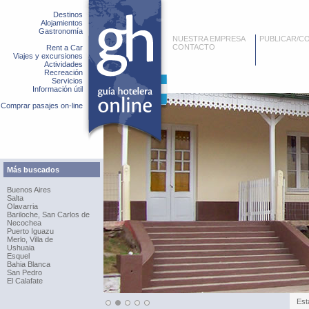
Destinos
Alojamientos
Gastronomía
NUESTRA EMPRESA
PUBLICAR/C
CONTACTO
Rent a Car
Viajes y excursiones
Actividades
Recreación
Servicios
Información útil
Comprar pasajes on-line
Más buscados
Buenos Aires
Salta
Olavarria
Bariloche, San Carlos de
Necochea
Puerto Iguazu
Merlo, Villa de
Ushuaia
Esquel
Bahia Blanca
San Pedro
El Calafate
Est