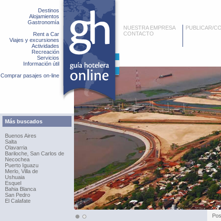
Destinos
Alojamientos
Gastronomía
NUESTRA EMPRESA
PUBLICAR/C
CONTACTO
Rent a Car
Viajes y excursiones
Actividades
Recreación
Servicios
Información útil
Comprar pasajes on-line
Más buscados
Buenos Aires
Salta
Olavarria
Bariloche, San Carlos de
Necochea
Puerto Iguazu
Merlo, Villa de
Ushuaia
Esquel
Bahia Blanca
San Pedro
El Calafate
Po