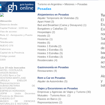
Turismo en
Argentina
>
Misiones
>
Posadas
Posadas
Alojamientos en Posadas
Tu
Alquiler Temporario de Viviendas (5)
El
Ubicación
Apart Hotel (3)
Es
Distancia desde:
Bed and Breakfast (Cama y Desayuno) (1)
Capital Federal : 1109 km
Bungalows y Cabañas (2)
En
Vias de acceso:
Hospedajes (2)
no
Ruta 12 - Aeropuerto y Puerto
Hostels (2)
Sa
Fluvial.
Hosterías (1)
Telediscado:
Hoteles (5)
mi
NUEVO 376
Hoteles 1 Estrella (2)
de
Cabecera:
Hoteles 2 Estrellas (5)
ba
Capital de la Provincia
Hoteles 3 Estrellas (5)
Código postal:
Hoteles 4 Estrellas (3)
do
3300
Residenciales (4)
ac
ho
Gastronomía en Posadas
Los 10 más buscados
HOTEL COSTA AZUL
Restaurantes (4)
VAGON MUSEO
CLASS Rent a Car
Al
Rent a Car en Posadas
HOSTERÍA MARYLAND
y 
URSULA ENDLER -
Alquiler de Automóviles (5)
Representaciones
In
SUBSECRETARIA DE
ECOTURISMO
Viajes y Excursiones en Posadas
EMPRESA HORIANSKI
Empresas y Agencias de Viajes y Turismo (30)
UDPM - Unión Docentes
Mutuales - Turismo Asoc. (1)
Provincia de Misiones
CHEERS EVT
Paseos en Barco (1)
MUSEO DE CIENCIAS
Representaciones (2)
NATURALES E HISTORIA