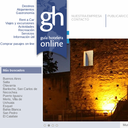
Destinos
Alojamientos
Gastronomía
NUESTRA EMPRESA
PUBLICAR/C
CONTACTO
Rent a Car
Viajes y excursiones
Actividades
Recreación
Servicios
Información útil
Comprar pasajes on-line
Más buscados
Buenos Aires
Salta
Olavarria
Bariloche, San Carlos de
Necochea
Puerto Iguazu
Merlo, Villa de
Ushuaia
Esquel
Bahia Blanca
San Pedro
El Calafate
Mus