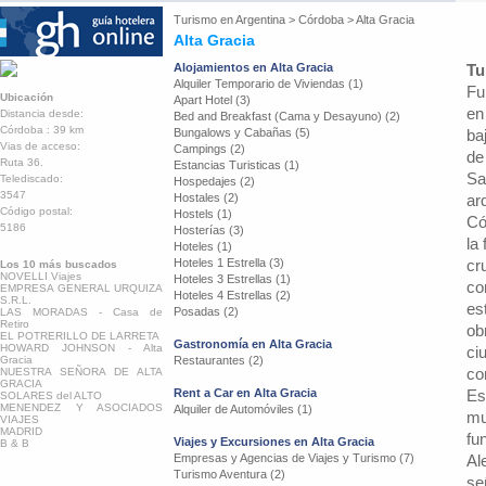
Turismo en
Argentina
>
Córdoba
>
Alta Gracia
Alta Gracia
Alojamientos en Alta Gracia
Tu
Alquiler Temporario de Viviendas (1)
Fu
Ubicación
Apart Hotel (3)
en
Distancia desde:
Bed and Breakfast (Cama y Desayuno) (2)
Córdoba : 39 km
Bungalows y Cabañas (5)
ba
Vias de acceso:
Campings (2)
de
Ruta 36.
Estancias Turisticas (1)
Sa
Telediscado:
Hospedajes (2)
3547
Hostales (2)
ar
Código postal:
Hostels (1)
Có
5186
Hosterías (3)
la
Hoteles (1)
Hoteles 1 Estrella (3)
cr
Los 10 más buscados
NOVELLI Viajes
Hoteles 3 Estrellas (1)
co
EMPRESA GENERAL URQUIZA
Hoteles 4 Estrellas (2)
S.R.L.
es
Posadas (2)
LAS MORADAS - Casa de
Retiro
ob
EL POTRERILLO DE LARRETA
Gastronomía en Alta Gracia
HOWARD JOHNSON - Alta
ci
Gracia
Restaurantes (2)
co
NUESTRA SEÑORA DE ALTA
GRACIA
Rent a Car en Alta Gracia
Es
SOLARES del ALTO
MENENDEZ Y ASOCIADOS
Alquiler de Automóviles (1)
mu
VIAJES
MADRID
fu
Viajes y Excursiones en Alta Gracia
B & B
Empresas y Agencias de Viajes y Turismo (7)
Al
Turismo Aventura (2)
se