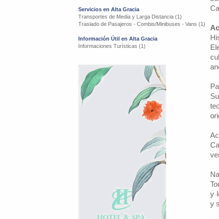
Ca
Servicios en Alta Gracia
Transportes de Media y Larga Distancia (1)
Traslado de Pasajeros - Combis/Minibuses - Vans (1)
Ac
Hi
Información Útil en Alta Gracia
Informaciones Turísticas (1)
El
cu
an
Pa
Su
te
or
Ac
Ca
ve
Na
To
y 
y 